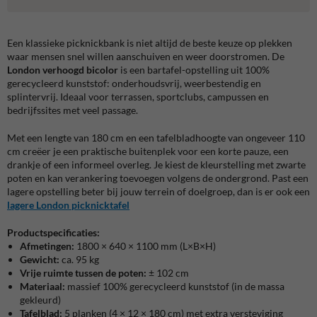
Een klassieke picknickbank is niet altijd de beste keuze op plekken
waar mensen snel willen aanschuiven en weer doorstromen. De
London verhoogd bicolor
is een bartafel-opstelling uit 100%
gerecycleerd kunststof: onderhoudsvrij, weerbestendig en
splintervrij. Ideaal voor terrassen, sportclubs, campussen en
bedrijfssites met veel passage.
Met een lengte van 180 cm en een tafelbladhoogte van ongeveer 110
cm creëer je een praktische buitenplek voor een korte pauze, een
drankje of een informeel overleg. Je kiest de kleurstelling met zwarte
poten en kan verankering toevoegen volgens de ondergrond. Past een
lagere opstelling beter bij jouw terrein of doelgroep, dan is er ook een
lagere London picknicktafel
Productspecificaties:
Afmetingen:
1800 × 640 × 1100 mm (L×B×H)
Gewicht:
ca. 95 kg
Vrije ruimte tussen de poten:
± 102 cm
Materiaal:
massief 100% gerecycleerd kunststof (in de massa
gekleurd)
Tafelblad:
5 planken (4 × 12 × 180 cm) met extra versteviging