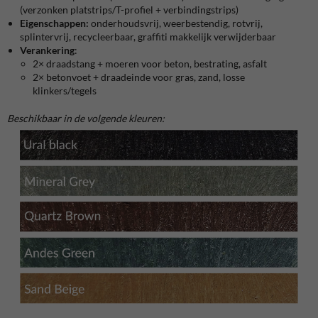
(verzonken platstrips/T-profiel + verbindingstrips)
Eigenschappen:
onderhoudsvrij, weerbestendig, rotvrij,
splintervrij, recycleerbaar, graffiti makkelijk verwijderbaar
Verankering
:
2× draadstang + moeren voor beton, bestrating, asfalt
2× betonvoet + draadeinde voor gras, zand, losse
klinkers/tegels
Beschikbaar in de volgende kleuren: