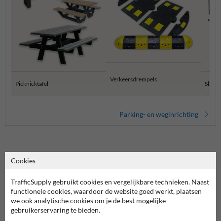
Verkeersdrempels
Picknicktafel
Slagb
Parking- en weginrichting
Cookies
Picknicktafel London verhoogd: alles wat je moet
weten
TrafficSupply gebruikt cookies en vergelijkbare technieken. Naast
functionele cookies, waardoor de website goed werkt, plaatsen
Sommige buitenplekken vragen geen klassieke picknickbank, maar
we ook analytische cookies om je de best mogelijke
een hogere tafel waar mensen vlot kunnen aanschuiven en even
gebruikerservaring te bieden.
blijven hangen zonder dat het een vaste zitzone wordt. De