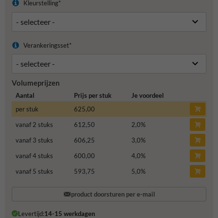
Kleurstelling*
Verankeringsset*
Volumeprijzen
Aantal
Prijs per stuk
Je voordeel
per stuk
625,00
vanaf 2 stuks
612,50
2,0
%
vanaf 3 stuks
606,25
3,0
%
vanaf 4 stuks
600,00
4,0
%
vanaf 5 stuks
593,75
5,0
%
product doorsturen per e-mail
Levertijd:
14-15 werkdagen