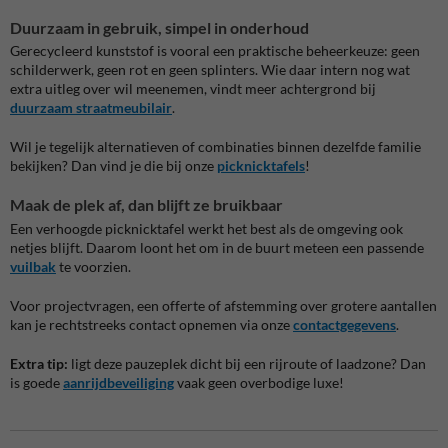
Duurzaam in gebruik, simpel in onderhoud
Gerecycleerd kunststof is vooral een praktische beheerkeuze: geen
schilderwerk, geen rot en geen splinters. Wie daar intern nog wat
extra uitleg over wil meenemen, vindt meer achtergrond bij
duurzaam straatmeubilair
.
Wil je tegelijk alternatieven of combinaties binnen dezelfde familie
bekijken? Dan vind je die bij onze
picknicktafels
!
Maak de plek af, dan blijft ze bruikbaar
Een verhoogde picknicktafel werkt het best als de omgeving ook
netjes blijft. Daarom loont het om in de buurt meteen een passende
vuilbak
te voorzien.
Voor projectvragen, een offerte of afstemming over grotere aantallen
kan je rechtstreeks contact opnemen via onze
contactgegevens
.
Extra tip:
ligt deze pauzeplek dicht bij een rijroute of laadzone? Dan
is goede
aanrijdbeveiliging
vaak geen overbodige luxe!