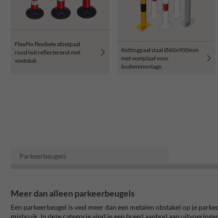
FlexPin flexibele afzetpaal
Kettingpaal staal Ø60x900mm
rood/wit reflecterend met
met voetplaat voor
voetstuk
bodemmontage
Parkeerbeugels
Meer dan alleen parkeerbeugels
Een parkeerbeugel is veel meer dan een metalen obstakel op je parkeer
misbruik. In deze categorie vind je een breed aanbod aan uitvoeringen