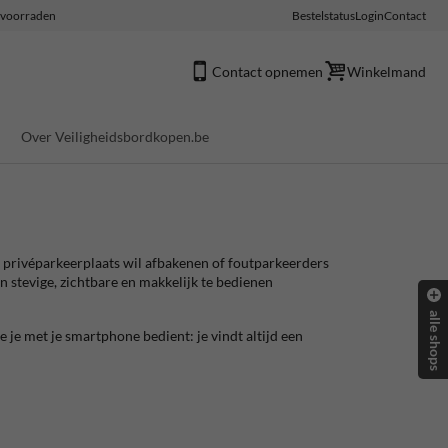
e voorraden
Bestelstatus
Login
Contact
Contact opnemen
Winkelmand
Over Veiligheidsbordkopen.be
n privéparkeerplaats wil afbakenen of foutparkeerders
 stevige, zichtbare en makkelijk te bedienen
alle shops
je met je smartphone bedient: je vindt altijd een