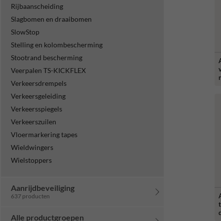
Rijbaanscheiding
Slagbomen en draaibomen
SlowStop
Stelling en kolombescherming
Stootrand bescherming
v
Veerpalen TS-KICKFLEX
Verkeersdrempels
c
Verkeersgeleiding
Verkeersspiegels
Verkeerszuilen
Vloermarkering tapes
Wieldwingers
Wielstoppers
Aanrijdbeveiliging
637 producten
Alle productgroepen