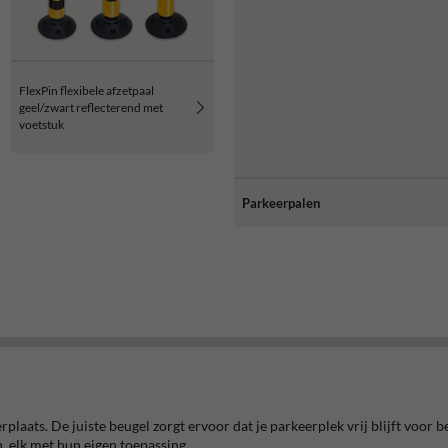
FlexPin flexibele afzetpaal
geel/zwart reflecterend met
voetstuk
Parkeerpalen
plaats. De juiste beugel zorgt ervoor dat je parkeerplek vrij blijft voo
, elk met hun eigen toepassing.