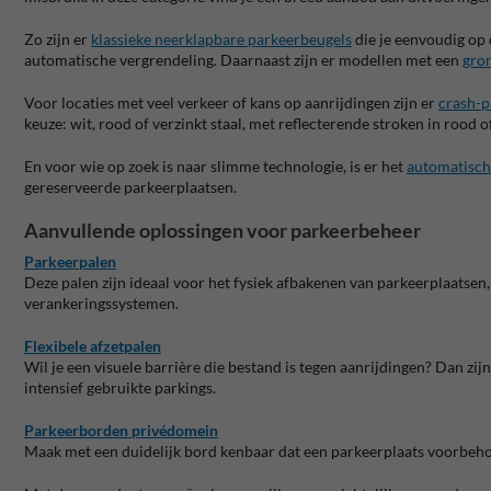
Zo zijn er
klassieke neerklapbare parkeerbeugels
die je eenvoudig op d
automatische vergrendeling. Daarnaast zijn er modellen met een
gro
Voor locaties met veel verkeer of kans op aanrijdingen zijn er
crash-p
keuze: wit, rood of verzinkt staal, met reflecterende stroken in rood 
En voor wie op zoek is naar slimme technologie, is er het
automatisch
gereserveerde parkeerplaatsen.
Aanvullende oplossingen voor parkeerbeheer
Parkeerpalen
Deze palen zijn ideaal voor het fysiek afbakenen van parkeerplaatsen, 
verankeringssystemen.
Flexibele afzetpalen
Wil je een visuele barrière die bestand is tegen aanrijdingen? Dan zij
intensief gebruikte parkings.
Parkeerborden privédomein
Maak met een duidelijk bord kenbaar dat een parkeerplaats voorbehou