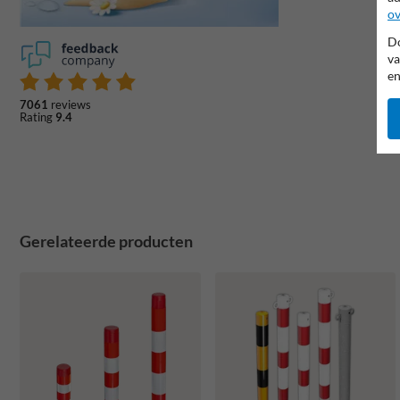
ov
Do
va
en
7061
reviews
Rating
9.4
Gerelateerde producten