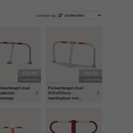
sorteer op:
158,00
166,00
✔ aanbieding
✔ aanbieding
rkeerbeugel staal
Parkeerbeugel staal -
inderslot -
850x450mm -
montage
neerklapbaar met
bodemplaat - cilinderslot