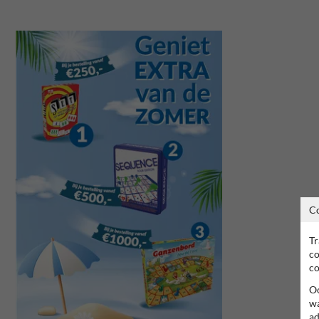
C
Tr
co
co
Oo
wa
ad