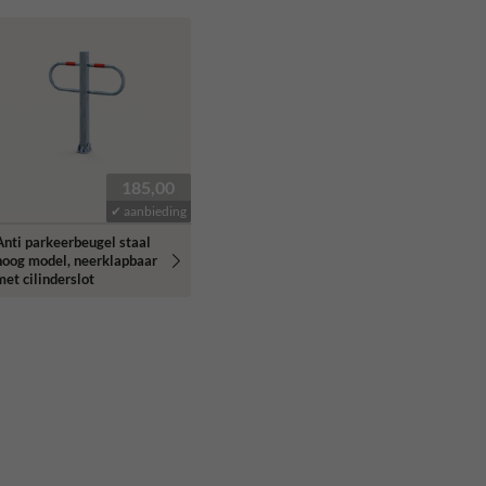
185,00
✔ aanbieding
Anti parkeerbeugel staal
hoog model, neerklapbaar
met cilinderslot