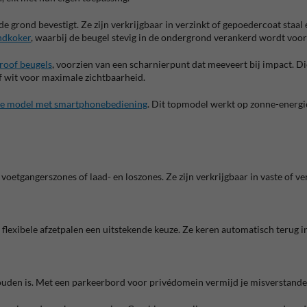
e grond bevestigt. Ze zijn verkrijgbaar in verzinkt of gepoedercoat staal 
ndkoker
, waarbij de beugel stevig in de ondergrond verankerd wordt voor e
roof beugels
, voorzien van een scharnierpunt dat meeveert bij impact. Die
of wit voor maximale zichtbaarheid.
e model met smartphonebediening
. Dit topmodel werkt op zonne-energie
voetgangerszones of laad- en loszones. Ze zijn verkrijgbaar in vaste of ve
n flexibele afzetpalen een uitstekende keuze. Ze keren automatisch terug i
den is. Met een parkeerbord voor privédomein vermijd je misverstanden e