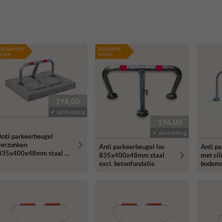
opulairste
populaire
euze
keuze
196,00
✔ aanbieding
196,00
✔ aanbieding
Anti parkeerbeugel
verzonken
Anti parkeerbeugel los
Anti pa
835x400x48mm staal +
835x400x48mm staal
met cil
betonfundatie - in
excl. betonfundatie
bodem
straatwerk