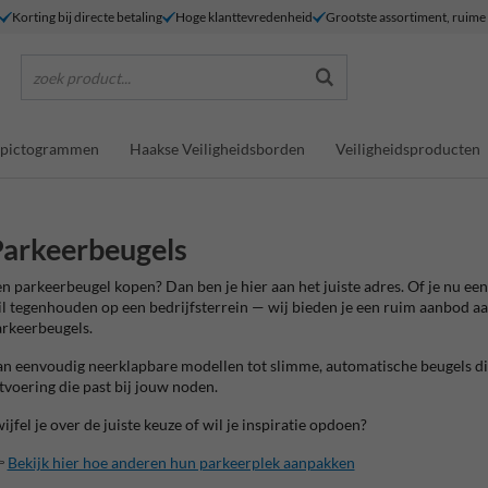
Korting bij directe betaling
Hoge klanttevredenheid
Grootste assortiment, ruim
zoek product...
dspictogrammen
Haakse Veiligheidsborden
Veiligheidsproducten
arkeerbeugels
n parkeerbeugel kopen? Dan ben je hier aan het juiste adres. Of je nu ee
l tegenhouden op een bedrijfsterrein — wij bieden je een ruim aanbod aan
rkeerbeugels.
n eenvoudig neerklapbare modellen tot slimme, automatische beugels die 
tvoering die past bij jouw noden.
ijfel je over de juiste keuze of wil je inspiratie opdoen?

Bekijk hier hoe anderen hun parkeerplek aanpakken