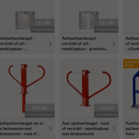
155,00
162,00
✔ aanbieding
✔ aanbieding
Antiparkeerbeugel -
Antiparkeerbeugel -
Antipar
erzinkt of wit -
verzinkt of wit -
of verz
neerklapbaar -
neerklapbaar - grondstuk
- cilind
ilinderslot
- cilinderslot
populair
keuze
204,80
164,00
✔ volumeprijzen
✔ aanbieding
Antiparkeerbeugel om in
Anti-parkeerbeugel - rood
Parkli
te betonneren met
of verzinkt - neerklapbaar
parkee
driekantslot - rood of
met driekantsslot
Solar -
verzinkt