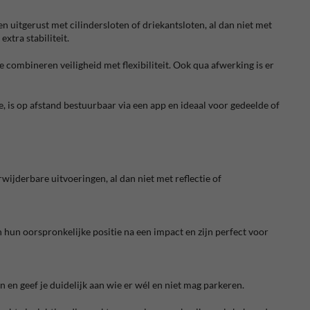
en uitgerust met cilindersloten of driekantsloten, al dan niet met
xtra stabiliteit.
 combineren veiligheid met flexibiliteit. Ook qua afwerking is er
, is op afstand bestuurbaar via een app en ideaal voor gedeelde of
rwijderbare uitvoeringen, al dan niet met reflectie of
n hun oorspronkelijke positie na een impact en zijn perfect voor
n geef je duidelijk aan wie er wél en niet mag parkeren.