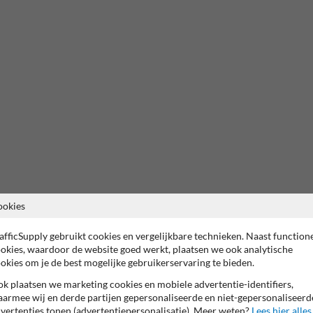
ookies
afficSupply gebruikt cookies en vergelijkbare technieken. Naast function
okies, waardoor de website goed werkt, plaatsen we ook analytische
okies om je de best mogelijke gebruikerservaring te bieden.
k plaatsen we marketing cookies en mobiele advertentie-identifiers,
armee wij en derde partijen gepersonaliseerde en niet-gepersonaliseerd
vertenties tonen (advertentiepersonalisatie). Meer weten?
Lees hier alles