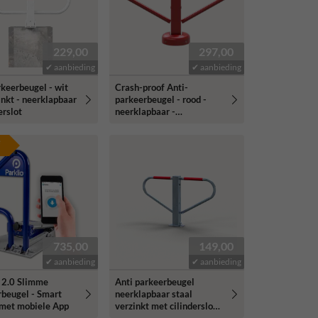
229,00
297,00
✔ aanbieding
✔ aanbieding
keerbeugel - wit
Crash-proof Anti-
inkt - neerklapbaar
parkeerbeugel - rood -
erslot
neerklapbaar -
cilinderslot
e
735,00
149,00
✔ aanbieding
✔ aanbieding
o 2.0 Slimme
Anti parkeerbeugel
rbeugel - Smart
neerklapbaar staal
 met mobiele App
verzinkt met cilinderslot -
bodemmontage