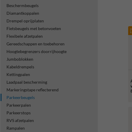
Beschermbeugels
Diamantkoppalen
Drempel oprijplaten
Fietsbeugels met betonvoeten
p
k
Flexibele afzetpalen
Gereedschappen en toebehoren
Hoogtebegrenzers doorrijhoogte
Jumboblokken
Kabeldrempels
Kettingpalen
Laadpaal bescherming
Markeringstape reflecterend
Parkeerbeugels
Parkeerpalen
Parkeerstops
RVS afzetpalen
Rampalen