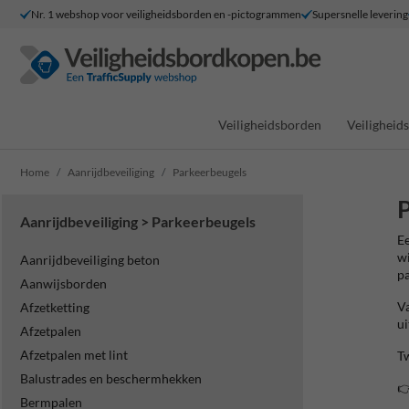
Nr. 1 webshop voor veiligheidsborden en -pictogrammen
Supersnelle levering
Veiligheidsborden
Veilighei
Home
Aanrijdbeveiliging
Parkeerbeugels
P
Aanrijdbeveiliging > Parkeerbeugels
Ee
wi
Aanrijdbeveiliging beton
pa
Aanwijsborden
Va
Afzetketting
ui
Afzetpalen
Afzetpalen met lint
Tw
Balustrades en beschermhekken

Bermpalen