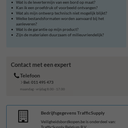
Wat is de levertermijn van een bord op maat?
Kan ik een proefdruk of voorbeeld ontvangen?
Wat als mijn ontwerp technisch niet mogelijk blijkt?
Welke bestandsformaten worden aanvaard bij het
aanleveren?
Wat is de garantie op mijn product?
Zijn de materialen duurzaam of milieuvriendelijk?
Contact met een expert
Telefoon
Bel: 011 495 473
maandag - vrijdag 8.00 - 17.00
Bedrijfsgegevens TrafficSupply
Veiligheidsbordkopen.be is onderdeel van:
TrafficSupply Belgium B.V.