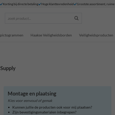
Korting bij directe betaling
Hoge klanttevredenheid
Grootste assortiment, ruim
zoek product...
dspictogrammen
Haakse Veiligheidsborden
Veiligheidsproducten
cSupply
Montage en plaatsing
Kies voor eenvoud of gemak
Kunnen jullie de producten ook voor mij plaatsen?
Zijn bevestigingsmaterialen inbegrepen?