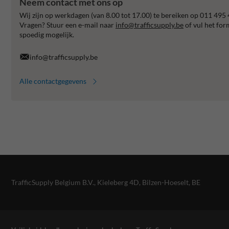
Neem contact met ons op
Wij zijn op werkdagen (van 8.00 tot 17.00) te bereiken op 011 495 
Vragen? Stuur een e-mail naar
info@trafficsupply.be
of vul het for
spoedig mogelijk.
info@trafficsupply.be
Alle contactgegevens
TrafficSupply Belgium B.V.,
Kieleberg 4D
,
Bilzen-Hoeselt, BE