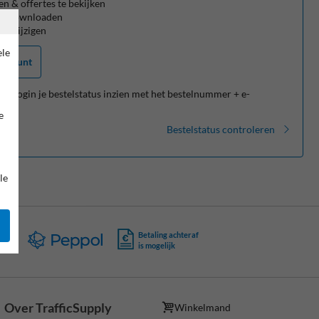
en & offertes te bekijken
te downloaden
te wijzigen
ele
account
er login je bestelstatus inzien met het bestelnummer + e-
e
Bestelstatus controleren
le
ing
Betaling achteraf
is mogelijk
Over TrafficSupply
Winkelmand