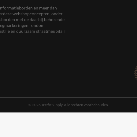
en informatieborden en meer dan
meerdere webshopconcepten, onder
eersborden met de daarbij behorende
, wegmarkeringen rondom
ustrie en duurzaam straatmeubilair
© 2026 TrafficSupply. Alle rechten voorbehouden.