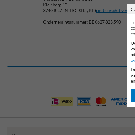
Kieleberg 4D
C
3740 BILZEN-HOESELT, BE (
routebeschrijving
)
Ondernemingsnummer: BE 0627.823.590
Tr
co
co
Oo
wa
ad
ov
Do
va
en