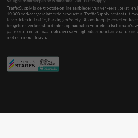
Veiligheidsbordkopen.be is onderdeel van TrafficSupply
TrafficSupply is dé grootste online aanbieder van verkeers-, tekst- 
10.000 verkeersgerelateerde producten. TrafficSupply bestaat uit 
te verdelen in Traffic, Parking en Safety. Bij ons koop je zowel verk
beugels en verkeersbordpalen, oplaadpalen voor elektrische auto’s
parkeerterreinen maar ook diverse veiligheidsproducten voor de ind
met een mooi design.