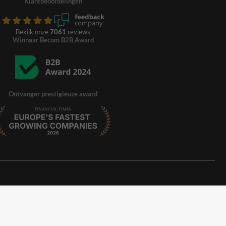
Klantbeoordelingen
Bekijk onze
7061
reviews
Winnaar Becom B2B Award
Ontvanger prestigieuze award