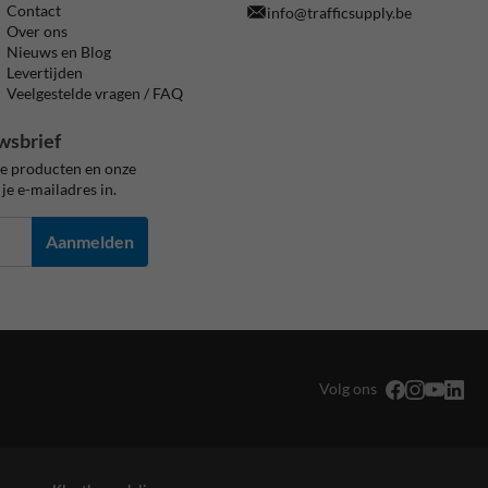
Contact
info@trafficsupply.be
Over ons
Nieuws en Blog
Levertijden
Veelgestelde vragen / FAQ
wsbrief
ze producten en onze
je e-mailadres in.
Aanmelden
Volg ons