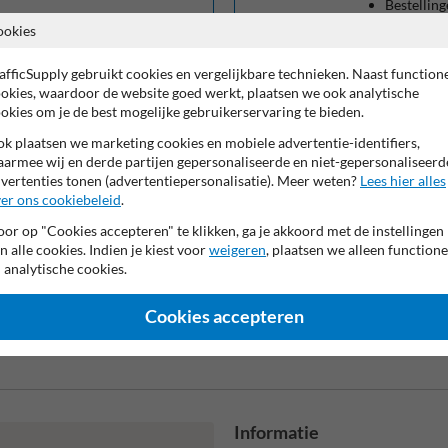
Bestelling
Facturen 
ookies
Gegevens 
afficSupply gebruikt cookies en vergelijkbare technieken. Naast function
Inloggen op 
okies, waardoor de website goed werkt, plaatsen we ook analytische
okies om je de best mogelijke gebruikerservaring te bieden.
Je kan ook zond
k plaatsen we marketing cookies en mobiele advertentie-identifiers,
mailadres.
armee wij en derde partijen gepersonaliseerde en niet-gepersonaliseerd
vertenties tonen (advertentiepersonalisatie). Meer weten?
Lees hier alles
er ons cookiebeleid
.
or op "Cookies accepteren" te klikken, ga je akkoord met de instellingen
n alle cookies. Indien je kiest voor
weigeren
, plaatsen we alleen functione
 analytische cookies.
Cookies accepteren
Vooruitbetal
per bank
Informatie