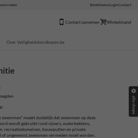
e voorraden
Bestelstatus
Login
Contact
Contact opnemen
Winkelmand
Over Veiligheidsbordkopen.be
nitie
:
voegden
alle shops
e:
e zwemmen” maakt duidelijk dat zwemmen op deze
t bord wordt gebruikt rond vijvers, waterbekkens,
en, recreatiedomeinen, bouwputten en private
gd of ongewenst zwemmen vermeden moet worden.