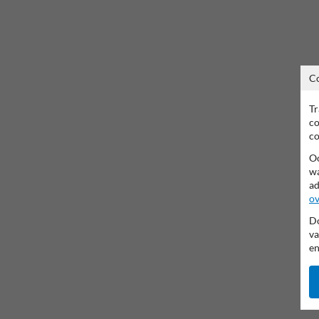
C
Tr
co
co
Oo
wa
ad
ov
Do
va
en