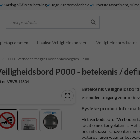
Korting bij directe betaling
Hoge klanttevredenheid
Grootste assortiment, ruim
zoek product...
dspictogrammen
Haakse Veiligheidsborden
Veiligheidsproducten
P000 - Verboden toegang voor onbevoegden - P000
eiligheidsbord P000 - betekenis / defi
t.nr. VBVB.11804
Betekenis veiligheidsbord
Verboden toegang voor onbe
Fysieke product informati
Het verbodsbord “Verboden t
locatie niet toegelaten is. He
bedrijfsbassins, haventerrein
waterpartijen waar onbevoe