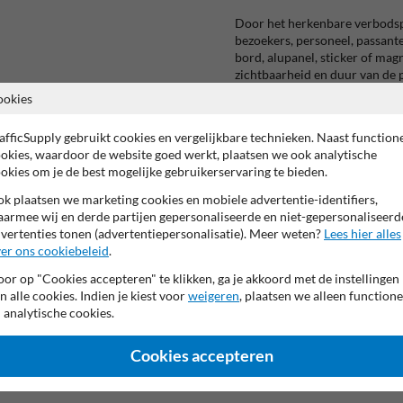
Door het herkenbare verbodsp
bezoekers, personeel, passant
bord, alupanel, sticker of ma
zichtbaarheid en duur van de p
ookies
Productspecificaties:
afficSupply gebruikt cookies en vergelijkbare technieken. Naast function
Afmetingen:
Ø400mm, Ø700
okies, waardoor de website goed werkt, plaatsen we ook analytische
Toepassing:
vijvers, waterbek
okies om je de best mogelijke gebruikerservaring te bieden.
bedrijfsterreinen, haventerr
Reflectie:
klasse 1, klasse 2 of
k plaatsen we marketing cookies en mobiele advertentie-identifiers,
Montage:
afhankelijk van uitv
armee wij en derde partijen gepersonaliseerde en niet-gepersonaliseerd
ondergrond of metalen onder
vertenties tonen (advertentiepersonalisatie). Meer weten?
Lees hier alles
Geschikt voor:
bedrijven, gem
er ons cookiebeleid
.
en terreinbeheerders
Gebruik:
vaste of tijdelijke ve
or op "Cookies accepteren" te klikken, ga je akkoord met de instellingen
n alle cookies. Indien je kiest voor
weigeren
, plaatsen we alleen functione
 analytische cookies.
Cookies accepteren