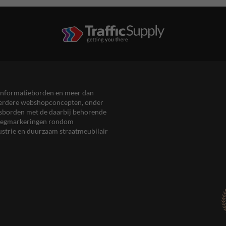
en informatieborden en meer dan
meerdere webshopconcepten, onder
eersborden met de daarbij behorende
, wegmarkeringen rondom
ustrie en duurzaam straatmeubilair