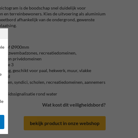
ictogram is de boodschap snel duidelijk voor
en en terreinbewoners. Kies de uitvoering als aluminium
gneetbord afhankelijk van de ondergrond, gewenste
laatsing.
ele
mm of Ø900mm
kens, zwembadzones, recreatiedomeinen,
einen en privédomeinen
 klasse 3
oering, geschikt voor paal, hekwerk, muur, vlakke
e
grond
eenten, syndici, scholen, recreatiedomeinen, aannemers
iligheidssignalisatie rond water
le
Wat kost dit veiligheidsbord?
bekijk product in onze webshop