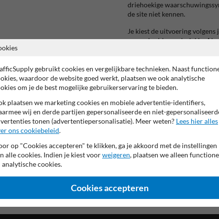
driehoekige waarschuwingssym
de site niet kennen.
Je kiest de uitvoering volgen
omgeplooide rand, vlakke Alup
ookies
sticker of magneetbord in mag
afwerking met anti-graffiti la
passages en bij regelmatige rei
afficSupply gebruikt cookies en vergelijkbare technieken. Naast function
okies, waardoor de website goed werkt, plaatsen we ook analytische
Productspecificaties:
okies om je de best mogelijke gebruikerservaring te bieden.
k plaatsen we marketing cookies en mobiele advertentie-identifiers,
Norm:
EN-ISO-7010
armee wij en derde partijen gepersonaliseerde en niet-gepersonaliseerd
Afmetingen:
driehoek 40
vertenties tonen (advertentiepersonalisatie). Meer weten?
Uitvoering:
aluminium met 
Lees hier alles
er ons cookiebeleid
.
sticker / magneetbord (mag
Reflectie:
klasse 1, 2 of 3 
or op "Cookies accepteren" te klikken, ga je akkoord met de instellingen
n alle cookies. Indien je kiest voor
weigeren
, plaatsen we alleen functione
 analytische cookies.
Cookies accepteren