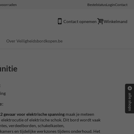
e voorraden
Bestelstatus
Login
Contact
Contact opnemen
Winkelmand
Over Veiligheidsbordkopen.be
nitie
:
ning
alle shops
e:
gevaar voor elektrische spanning
maak je meteen
op elektrocutie of elektrische schok. Dit bord wordt vaak
imtes, verdeelborden, schakelkasten,
amers en tijdelijke werkzones tijdens onderhoud. Het