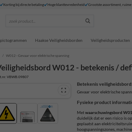
Korting bij directe betaling
Hoge klanttevredenheid
Grootste assortiment, ruim
zoek product...
dspictogrammen
Haakse Veiligheidsborden
Veiligheidsproducten
W012 - Gevaar voor elektrische spanning
eiligheidsbord W012 - betekenis / defi
t.nr. VBWB.09807
Betekenis veiligheidsbord
Gevaar voor elektrische span
Fysieke product informati
Met
waarschuwingsbord W012 
duidelijk dat er een risico is 
geplaatst aan elektriciteitsru
hoogspanningszones, machinek