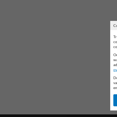
C
Tr
co
co
Oo
wa
ad
ov
Do
va
en