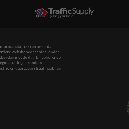
en informatieborden en meer dan
meerdere webshopconcepten, onder
eersborden met de daarbij behorende
, wegmarkeringen rondom
ustrie en duurzaam straatmeubilair