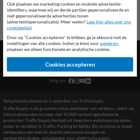
Ook plaatsen we marketing cookies en mobiele advertentie-
identifiers, waarmee wij en derde partijen gepersonaliseerde en
niet-gepersonaliseerde advertenties tonen
(advertentiepersonalisatie). Meer weten?
Lees hier alles over ons
cookiebeleid
.
Door op "Cookies accepteren" te klikken, ga je akkoord met de
instellingen van alle cookies. Indien je kiest voor
weigeren
,
plaatsen we alleen functionele en analytische cookies.
Cookies accepteren
TrafficSupply Belgium B.V.,
Kieleberg 4D
,
Bilzen-Hoeselt, BE
Volg ons
Veiligheidsbordkopen.be is onderdeel van TrafficSupply
TrafficSupply is dé grootste online aanbieder van verkeers-, tekst- en
informatieborden en meer dan 10.000 verkeersgerelateerde
producten. TrafficSupply bestaat uit meerdere webshopconcepten,
onder te verdelen in Traffic, Parking en Safety. Bij ons koop je zowel
verkeersborden met de daarbij behorende beugels en
verkeersbordpalen, oplaadpalen voor elektrische auto’s,