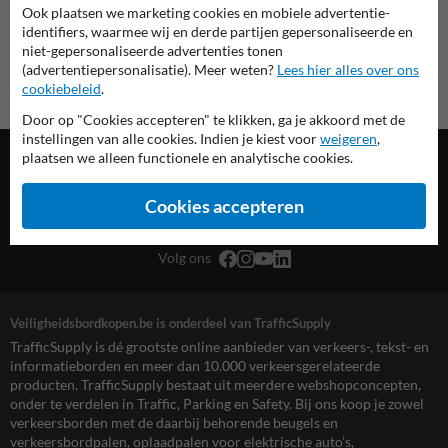
Ook plaatsen we marketing cookies en mobiele advertentie-
identifiers, waarmee wij en derde partijen gepersonaliseerde en
niet-gepersonaliseerde advertenties tonen
(advertentiepersonalisatie). Meer weten?
Lees hier alles over ons
cookiebeleid
.
Door op "Cookies accepteren" te klikken, ga je akkoord met de
instellingen van alle cookies. Indien je kiest voor
weigeren
,
plaatsen we alleen functionele en analytische cookies.
Cookies accepteren
TrafficSupply Belgium B.V.,
Kieleberg 4D
,
Bilzen-Hoeselt, BE
Volg ons
Veiligheidsbordkopen.be is onderdeel van TrafficSupply
TrafficSupply is dé grootste online aanbieder van verkeers-, tekst- en
informatieborden en meer dan 10.000 verkeersgerelateerde
producten. TrafficSupply bestaat uit meerdere webshopconcepten,
onder te verdelen in Traffic, Parking en Safety. Bij ons koop je zowel
verkeersborden met de daarbij behorende beugels en
verkeersbordpalen, oplaadpalen voor elektrische auto’s,