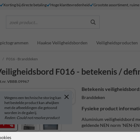
Korting bij directe betaling
Hoge klanttevredenheid
Grootste assortiment, ruim
zoek product...
dspictogrammen
Haakse Veiligheidsborden
Veiligheidsproducten
F016 - Branddeken
eiligheidsbord F016 - betekenis / defin
t.nr. VBBB.09967
Betekenis veiligheidsbord
Branddeken
Wegens een technische storing kan
het bestelde product kan afwijken
met de afbeeldingen die getoond
Fysieke product informati
worden in de galerij.
Reden: Could not resolve product
Aluminium veiligheidsbord me
geldende NEN norm 'NEN-EN
uitvoering met dubbel omge
ookies