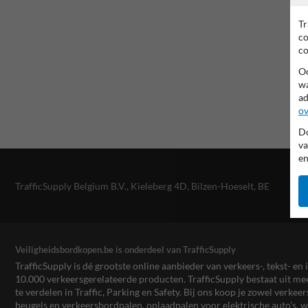
Tr
co
co
Oo
wa
ad
ov
Do
va
en
TrafficSupply Belgium B.V.,
Kieleberg 4D
,
Bilzen-Hoeselt, BE
Veiligheidsbordkopen.be is onderdeel van TrafficSupply
TrafficSupply is dé grootste online aanbieder van verkeers-, tekst- 
10.000 verkeersgerelateerde producten. TrafficSupply bestaat uit 
te verdelen in Traffic, Parking en Safety. Bij ons koop je zowel verk
beugels en verkeersbordpalen, oplaadpalen voor elektrische auto’s