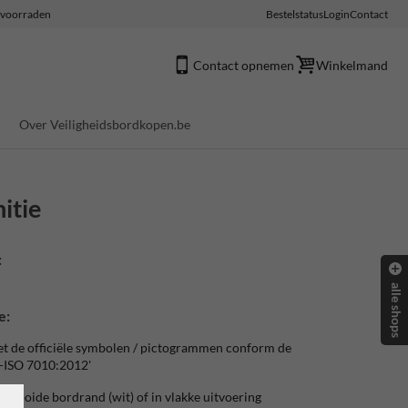
e voorraden
Bestelstatus
Login
Contact
Contact opnemen
Winkelmand
Over Veiligheidsbordkopen.be
itie
:
alle shops
e:
t de officiële symbolen / pictogrammen conform de
-ISO 7010:2012'
plooide bordrand (wit) of in vlakke uitvoering