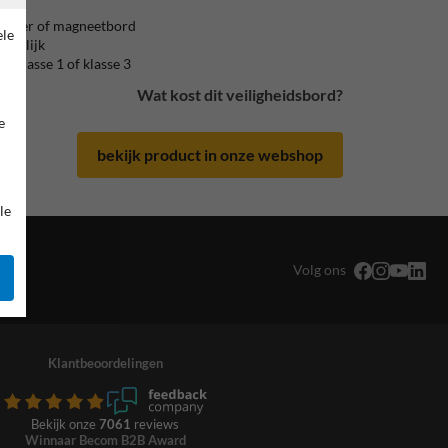
 sticker of magneetbord
ele
mogelijk
nd klasse 1 of klasse 3
Wat kost dit veiligheidsbord?
e
bekijk product in onze webshop
le
Volg ons
Klantbeoordelingen
Bekijk onze
7061
reviews
Winnaar Becom B2B Award