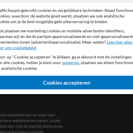
(Alupanel 2mm)
ook verkrijgbaar als losse
afficSupply gebruikt cookies en vergelijkbare technieken. Naast function
verschillende afmetingen 
okies, waardoor de website goed werkt, plaatsen we ook analytische
voorzijde geheel reflectere
okies om je de best mogelijke gebruikerservaring te bieden.
k plaatsen we marketing cookies en mobiele advertentie-identifiers,
armee wij en derde partijen gepersonaliseerde en niet-gepersonaliseerd
vertenties tonen (advertentiepersonalisatie). Meer weten?
Lees hier alles
er ons cookiebeleid
.
or op "Cookies accepteren" te klikken, ga je akkoord met de instellingen
n alle cookies. Indien je kiest voor
weigeren
, plaatsen we alleen functione
 analytische cookies.
Cookies accepteren
en informatieborden en meer dan
meerdere webshopconcepten, onder
eersborden met de daarbij behorende
, wegmarkeringen rondom