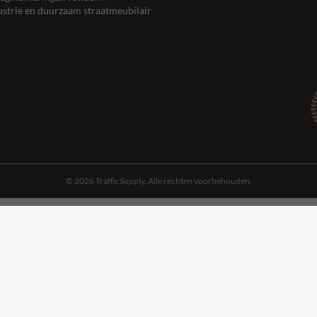
ustrie en duurzaam straatmeubilair
© 2026 TrafficSupply. Alle rechten voorbehouden.