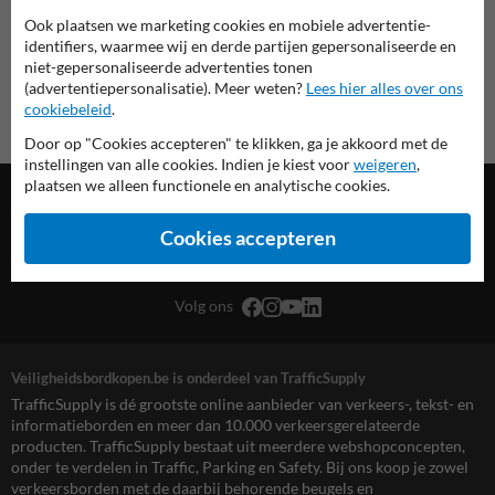
Ook plaatsen we marketing cookies en mobiele advertentie-
identifiers, waarmee wij en derde partijen gepersonaliseerde en
niet-gepersonaliseerde advertenties tonen
(advertentiepersonalisatie). Meer weten?
Lees hier alles over ons
cookiebeleid
.
Door op "Cookies accepteren" te klikken, ga je akkoord met de
instellingen van alle cookies. Indien je kiest voor
weigeren
,
plaatsen we alleen functionele en analytische cookies.
Cookies accepteren
TrafficSupply Belgium B.V.,
Kieleberg 4D
,
Bilzen-Hoeselt, BE
Volg ons
Veiligheidsbordkopen.be is onderdeel van TrafficSupply
TrafficSupply is dé grootste online aanbieder van verkeers-, tekst- en
informatieborden en meer dan 10.000 verkeersgerelateerde
producten. TrafficSupply bestaat uit meerdere webshopconcepten,
onder te verdelen in Traffic, Parking en Safety. Bij ons koop je zowel
verkeersborden met de daarbij behorende beugels en