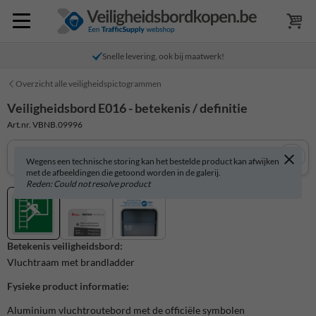
Snelle levering, ook bij maatwerk!
Overzicht alle veiligheidspictogrammen
Veiligheidsbord E016 - betekenis / definitie
Art.nr. VBNB.09996
Wegens een technische storing kan het bestelde product kan afwijken
met de afbeeldingen die getoond worden in de galerij.
Reden: Could not resolve product
Betekenis veiligheidsbord:
Vluchtraam met brandladder
Fysieke product informatie:
Aluminium vluchtroutebord met de officiële symbolen