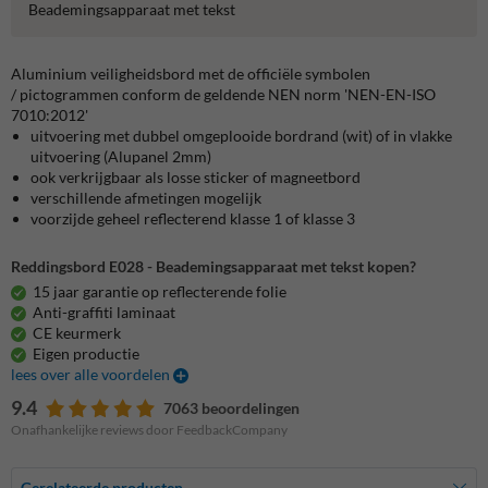
Beademingsapparaat met tekst
Aluminium veiligheidsbord met de officiële symbolen
/ pictogrammen conform de geldende NEN norm 'NEN-EN-ISO
7010:2012'
uitvoering met dubbel omgeplooide bordrand (wit) of in vlakke
uitvoering (Alupanel 2mm)
ook verkrijgbaar als losse sticker of magneetbord
verschillende afmetingen mogelijk
voorzijde geheel reflecterend klasse 1 of klasse 3
Reddingsbord E028 - Beademingsapparaat met tekst kopen?
15 jaar garantie op reflecterende folie
Anti-graffiti laminaat
CE keurmerk
Eigen productie
lees over alle voordelen
9.4
7063 beoordelingen
Onafhankelijke reviews door FeedbackCompany
Gerelateerde producten