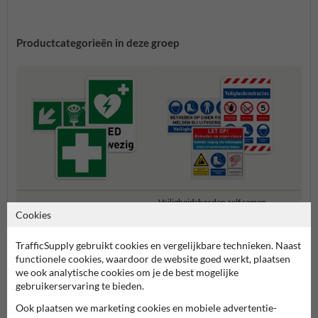
Productcategorieën in deze groep
Veiligheidsborden zelf samen
Reddingsborden
Verza
stellen
Cookies
TrafficSupply gebruikt cookies en vergelijkbare technieken. Naast
Veiligheidsborden
functionele cookies, waardoor de website goed werkt, plaatsen
we ook analytische cookies om je de best mogelijke
gebruikerservaring te bieden.
Ook plaatsen we marketing cookies en mobiele advertentie-