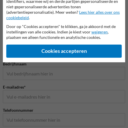
identifiers, waarmee wij en derde partijen gepersonaliseerde en
niet-gepersonaliseerde advertenties tonen
(advertentiepersonalisatie). Meer weten?
Lees hier alles over ons
cookiebeleid
.
Door op "Cookies accepteren" te klikken, ga je akkoord met de
instellingen van alle cookies. Indien je kiest voor
weigeren
,
Stel je vraag aan Veiligheidsbordkopen.be
plaatsen we alleen functionele en analytische cookies.
Naam*
Cookies accepteren
Bedrijfsnaam
E-mailadres*
Telefoonnummer