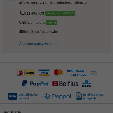
al je vragen over onze producten en diensten.
011 495 473
bereikbaar tot 17.00
Chat met ons
online
info@trafficsupply.be
Alle contactgegevens
Vooruitbetaling
Betaling achteraf
per bank
is mogelijk
Informatie