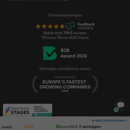
Klantbeoordelingen
Bekijk onze
7063
reviews
Winnaar Becom B2B Award
Ontvanger prestigieuze award
productopties tonen
Levertijd:
1-2 werkdagen
89,00
Aantal: