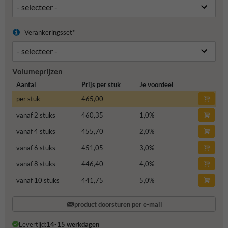
Verankeringsset*
Volumeprijzen
Aantal
Prijs per stuk
Je voordeel
per stuk
465,00
vanaf 2 stuks
460,35
1,0
%
vanaf 4 stuks
455,70
2,0
%
vanaf 6 stuks
451,05
3,0
%
vanaf 8 stuks
446,40
4,0
%
vanaf 10 stuks
441,75
5,0
%
product doorsturen per e-mail
Levertijd:
14-15 werkdagen