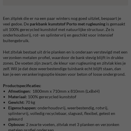
Een zitplek die er na een paar winters nog goed uitziet, bespaart je
veel gedoe. De
parkbank kunststof
Porto met rugleuning
is gemaakt
uit 100% gerecycled kunststof met natuurlijke structuur. Ze is
onderhoudsvrij, rot- en splintervrij en geschikt voor intensief
buitengebruik.
Het zitvlak bestaat uit drie planken en is onderaan verstevigd met een
verzonken metalen profiel, waardoor de bank stevig blijft in drukke
zones. De voeten zijn zwart, de kleur van rugleuning en zitvlak kies je
zelf. Wil je dat deze weerbestendige tuinbank echt blijft staan, dan
kan je een verankeringsoptie kiezen voor beton of losse ondergrond.
Productspecificaties:
Afmetingen:
1800mm x 710mm x 810mm (LxBxH)
Materiaal:
100% gerecycled kunststof
Gewicht:
70 kg
Eigenschappen:
onderhoudsvrij, weerbestendig, rotvrij,
splintervrij, volledig recyclebaar, slagvast, flexibel, getest en
gekeurd
Opbouw:
2 zwarte voeten, zitvlak met 3 planken en verzonken
metalen profiel onderaan