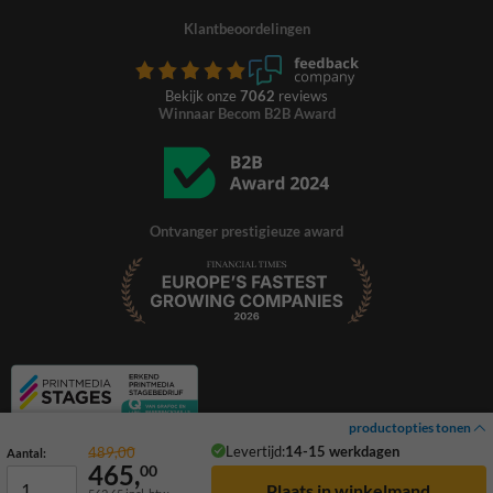
Klantbeoordelingen
Bekijk onze
7062
reviews
Winnaar Becom B2B Award
Ontvanger prestigieuze award
productopties tonen
Levertijd:
14-15 werkdagen
489,00
Aantal:
465,
00