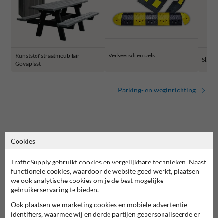
Verkeersdrempels
Kunststof straatmeubilair
Slagb
Govaplast
Parking- en weginrichting
De
parkbank kunststof
Porto met rugleuning
: van
Cookies
kleurkeuze tot verankering op jouw ondergrond
TrafficSupply gebruikt cookies en vergelijkbare technieken. Naast
De Porto is een parkbank voor plekken waar je geen zin hebt in veel
functionele cookies, waardoor de website goed werkt, plaatsen
onderhoud. Het materiaal is 100% gerecycled kunststof, met
we ook analytische cookies om je de best mogelijke
natuurlijke structuur en kleur tot in de kern. Daardoor is dit een
gebruikerservaring te bieden.
logische tuinbank uit kunststof voor bedrijfsterreinen, scholen en
Ook plaatsen we marketing cookies en mobiele advertentie-
publieke zones waar intensief gebruik normaal is.
identifiers, waarmee wij en derde partijen gepersonaliseerde en
Extra pluspunt: het zitvlak met drie planken is onderaan verstevigd