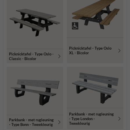
Picknicktafel - Type Oslo
XL - Bicolor
Picknicktafel - Type Oslo -
Classic - Bicolor
Parkbank - met rugleuning
- Type London -
Parkbank - met rugleuning
Tweekleurig
- Type Bonn - Tweekleurig