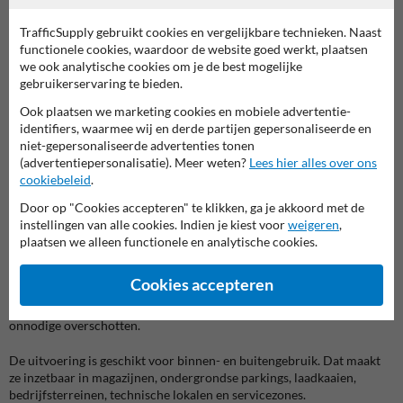
Wit/rood is bruikbaar bij duidelijke waarschuwing, afbakening of
tijdelijke verkeersstromen
TrafficSupply gebruikt cookies en vergelijkbare technieken. Naast
Reflecterende uitvoering is interessant waar koplampen,
functionele cookies, waardoor de website goed werkt, plaatsen
werkverlichting of beperkte lichtinval een rol spelen
we ook analytische cookies om je de best mogelijke
Schroefbare montage is aangewezen wanneer de bescherming
gebruikerservaring te bieden.
langdurig en stevig moet blijven zitten
Ook plaatsen we marketing cookies en mobiele advertentie-
identifiers, waarmee wij en derde partijen gepersonaliseerde en
Technische pluspunten
niet-gepersonaliseerde advertenties tonen
De combinatie van polyurethaanschuim en een schroefbare montage
(advertentiepersonalisatie). Meer weten?
Lees hier alles over ons
maakt deze hoekbescherming praktisch voor professioneel gebruik.
cookiebeleid
.
Het materiaal helpt contact op te vangen, terwijl de montageplaten
zorgen voor een vaste bevestiging. Daardoor is dit type geschikt voor
Door op "Cookies accepteren" te klikken, ga je akkoord met de
zones waar bescherming niet telkens mag verschuiven of loskomen.
instellingen van alle cookies. Indien je kiest voor
weigeren
,
plaatsen we alleen functionele en analytische cookies.
De lengte van 1 meter is handig voor verticale plaatsing langs muren,
kolommen en doorgangen. Ze is ook geschikt om horizontale randen
Cookies accepteren
of uitstekende delen te markeren. Omdat het profiel op maat kan
worden gesneden, kan je het aanpassen aan de exacte situatie zonder
onnodige overschotten.
De uitvoering is geschikt voor binnen- en buitengebruik. Dat maakt
ze inzetbaar in magazijnen, ondergrondse parkings, laadkaaien,
bedrijfsterreinen, technische lokalen en servicezones.