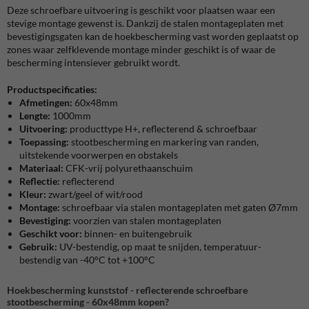
Deze schroefbare uitvoering is geschikt voor plaatsen waar een
stevige montage gewenst is. Dankzij de stalen montageplaten met
bevestigingsgaten kan de hoekbescherming vast worden geplaatst op
zones waar zelfklevende montage minder geschikt is of waar de
bescherming intensiever gebruikt wordt.
Productspecificaties:
Afmetingen:
60x48mm
Lengte:
1000mm
Uitvoering:
producttype H+, reflecterend & schroefbaar
Toepassing:
stootbescherming en markering van randen,
uitstekende voorwerpen en obstakels
Materiaal:
CFK-vrij polyurethaanschuim
Reflectie:
reflecterend
Kleur:
zwart/geel of wit/rood
Montage:
schroefbaar via stalen montageplaten met gaten Ø7mm
Bevestiging:
voorzien van stalen montageplaten
Geschikt voor:
binnen- en buitengebruik
Gebruik:
UV-bestendig, op maat te snijden, temperatuur-
bestendig van -40°C tot +100°C
Hoekbescherming kunststof - reflecterende schroefbare
stootbescherming - 60x48mm kopen?