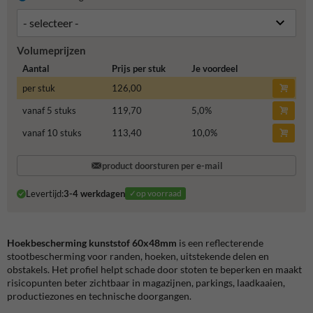
Volumeprijzen
Aantal
Prijs per stuk
Je voordeel
per stuk
126,00
vanaf 5 stuks
119,70
5,0
%
vanaf 10 stuks
113,40
10,0
%
product doorsturen per e-mail
Levertijd:
3-4 werkdagen
✓op voorraad
Hoekbescherming kunststof 60x48mm
is een reflecterende
stootbescherming voor randen, hoeken, uitstekende delen en
obstakels. Het profiel helpt schade door stoten te beperken en maakt
risicopunten beter zichtbaar in magazijnen, parkings, laadkaaien,
productiezones en technische doorgangen.