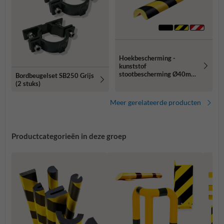
Hoekbescherming -
kunststof
stootbescherming Ø40mm
Bordbeugelset SB250 Grijs
type A - zelfklevend of
(2 stuks)
magnetisch
Meer gerelateerde producten
Productcategorieën in deze groep