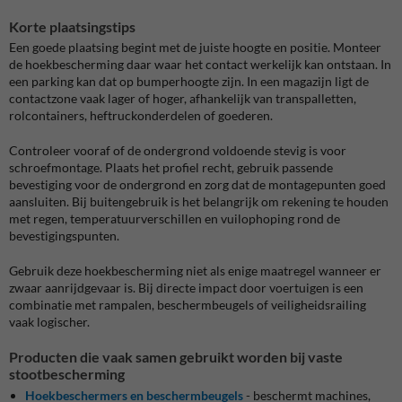
Korte plaatsingstips
Een goede plaatsing begint met de juiste hoogte en positie. Monteer
de hoekbescherming daar waar het contact werkelijk kan ontstaan. In
een parking kan dat op bumperhoogte zijn. In een magazijn ligt de
contactzone vaak lager of hoger, afhankelijk van transpalletten,
rolcontainers, heftruckonderdelen of goederen.
Controleer vooraf of de ondergrond voldoende stevig is voor
schroefmontage. Plaats het profiel recht, gebruik passende
bevestiging voor de ondergrond en zorg dat de montagepunten goed
aansluiten. Bij buitengebruik is het belangrijk om rekening te houden
met regen, temperatuurverschillen en vuilophoping rond de
bevestigingspunten.
Gebruik deze hoekbescherming niet als enige maatregel wanneer er
zwaar aanrijdgevaar is. Bij directe impact door voertuigen is een
combinatie met rampalen, beschermbeugels of veiligheidsrailing
vaak logischer.
Producten die vaak samen gebruikt worden bij vaste
stootbescherming
Hoekbeschermers en beschermbeugels
- beschermt machines,