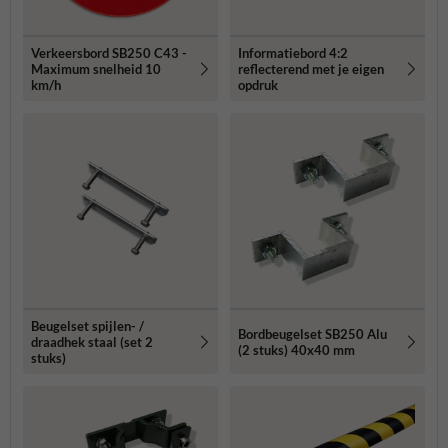
Verkeersbord SB250 C43 -
Informatiebord 4:2
Maximum snelheid 10
reflecterend met je eigen
km/h
opdruk
Beugelset spijlen- /
Bordbeugelset SB250 Alu
draadhek staal (set 2
(2 stuks) 40x40 mm
stuks)