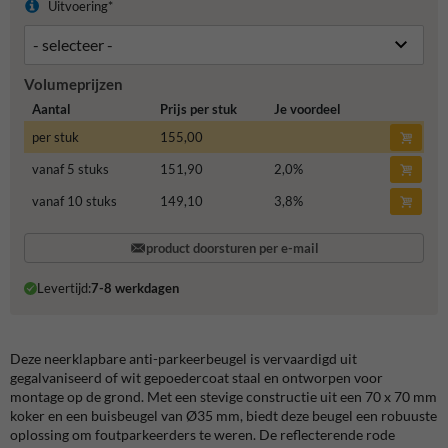
Uitvoering*
Volumeprijzen
Aantal
Prijs per stuk
Je voordeel
per stuk
155,00
vanaf 5 stuks
151,90
2,0
%
vanaf 10 stuks
149,10
3,8
%
product doorsturen per e-mail
Levertijd:
7-8 werkdagen
Deze neerklapbare anti-parkeerbeugel is vervaardigd uit
gegalvaniseerd of wit gepoedercoat staal en ontworpen voor
montage op de grond. Met een stevige constructie uit een 70 x 70 mm
koker en een buisbeugel van Ø35 mm, biedt deze beugel een robuuste
oplossing om foutparkeerders te weren. De reflecterende rode