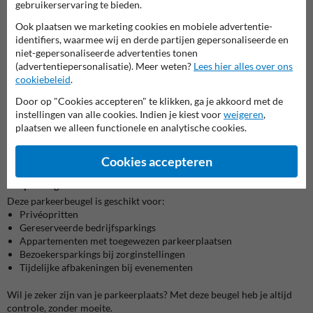
gebruikerservaring te bieden.
van twee rode reflecterende stroken die zorgen voor extra
zichtbaarheid, ook bij weinig licht.
Ook plaatsen we marketing cookies en mobiele advertentie-
identifiers, waarmee wij en derde partijen gepersonaliseerde en
De automatische vergrendeling van het ingebouwde Europees
niet-gepersonaliseerde advertenties tonen
cilinderslot maakt het gebruik uiterst eenvoudig. Je hoeft niets extra
(advertentiepersonalisatie). Meer weten?
Lees hier alles over ons
te doen: sluiten is vergrendelen. De beugel wordt geleverd met drie
cookiebeleid
.
sleutels.
Door op "Cookies accepteren" te klikken, ga je akkoord met de
instellingen van alle cookies. Indien je kiest voor
weigeren
,
Grondmontage zonder fundatie
plaatsen we alleen functionele en analytische cookies.
De plaatsing gebeurt rechtstreeks op een vaste ondergrond zoals
beton of klinkers. Een fundatie is niet nodig, wat de installatie snel en
eenvoudig maakt.
Cookies accepteren
Toepassingen
Deze parkeerbeugel is geschikt voor:
Privéopritten
Gereserveerde bedrijfsparkings
Appartementen met toegewezen parkeerplaatsen
Bezoekersparkings bij zorginstellingen
Tijdelijke afbakeningen bij evenementen
Wil je zeker zijn van je parkeerplaats? Met deze beugel heb je altijd
controle, zonder moeite.