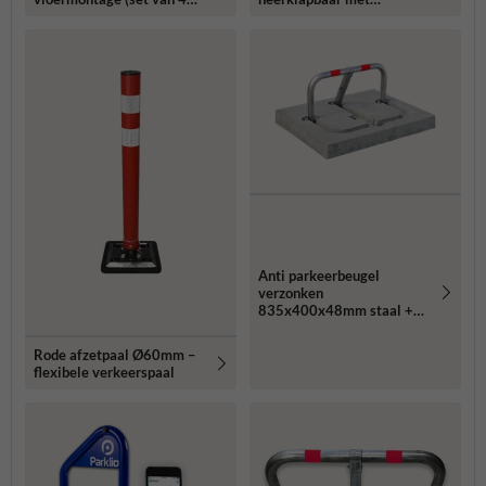
stuks)
bodemplaat - cilinderslot
Anti parkeerbeugel
verzonken
835x400x48mm staal +
betonfundatie - in
straatwerk
Rode afzetpaal Ø60mm –
flexibele verkeerspaal