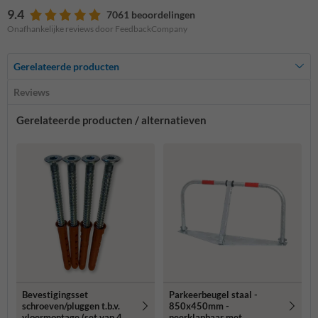
9.4
7061 beoordelingen
Onafhankelijke reviews door FeedbackCompany
Gerelateerde producten
Reviews
Gerelateerde producten / alternatieven
Bevestigingsset
Parkeerbeugel staal -
schroeven/pluggen t.b.v.
850x450mm -
vloermontage (set van 4
neerklapbaar met