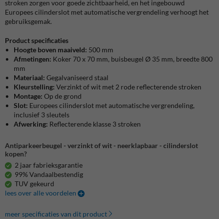
stroken zorgen voor goede zichtbaarheid, en het ingebouwd
Europees cilinderslot met automatische vergrendeling verhoogt het
gebruiksgemak.
Product specificaties
Hoogte boven maaiveld:
500 mm
Afmetingen:
Koker 70 x 70 mm, buisbeugel Ø 35 mm, breedte 800
mm
Materiaal:
Gegalvaniseerd staal
Kleurstelling:
Verzinkt of wit met 2 rode reflecterende stroken
Montage:
Op de grond
Slot:
Europees cilinderslot met automatische vergrendeling,
inclusief 3 sleutels
Afwerking:
Reflecterende klasse 3 stroken
Antiparkeerbeugel - verzinkt of wit - neerklapbaar - cilinderslot
kopen?
2 jaar fabrieksgarantie
99% Vandaalbestendig
TUV gekeurd
lees over alle voordelen
meer specificaties van dit product