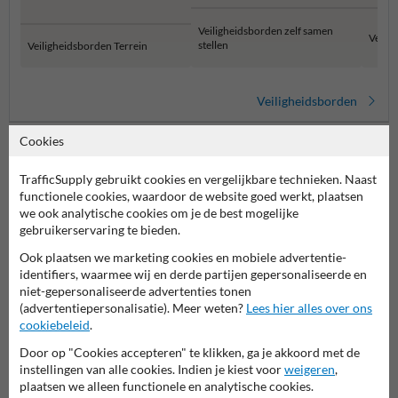
Veiligheidsborden zelf samen
Verza
stellen
Veiligheidsborden Terrein
Veiligheidsborden
Cookies
TrafficSupply gebruikt cookies en vergelijkbare technieken. Naast
functionele cookies, waardoor de website goed werkt, plaatsen
we ook analytische cookies om je de best mogelijke
gebruikerservaring te bieden.
Ook plaatsen we marketing cookies en mobiele advertentie-
identifiers, waarmee wij en derde partijen gepersonaliseerde en
Stel je vraag aan Veiligheidsbordkopen.be
niet-gepersonaliseerde advertenties tonen
(advertentiepersonalisatie). Meer weten?
Lees hier alles over ons
Naam*
cookiebeleid
.
Door op "Cookies accepteren" te klikken, ga je akkoord met de
instellingen van alle cookies. Indien je kiest voor
weigeren
,
Bedrijfsnaam
plaatsen we alleen functionele en analytische cookies.