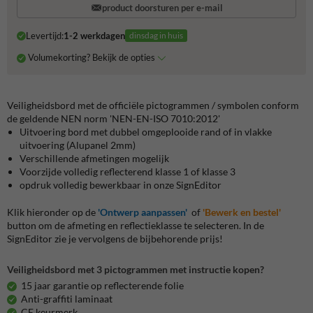
product doorsturen per e-mail
Levertijd:
1-2 werkdagen
dinsdag in huis
Volumekorting? Bekijk de opties
Veiligheidsbord met de officiële pictogrammen / symbolen conform
de geldende NEN norm 'NEN-EN-ISO 7010:2012'
Uitvoering bord met dubbel omgeplooide rand of in vlakke
uitvoering (Alupanel 2mm)
Verschillende afmetingen mogelijk
Voorzijde volledig reflecterend klasse 1 of klasse 3
opdruk volledig bewerkbaar in onze SignEditor
Klik hieronder op de
'Ontwerp aanpassen'
of
'Bewerk en bestel'
button om de afmeting en reflectieklasse te selecteren. In de
SignEditor zie je vervolgens de bijbehorende prijs!
Veiligheidsbord met 3 pictogrammen met instructie kopen?
15 jaar garantie op reflecterende folie
Anti-graffiti laminaat
CE keurmerk