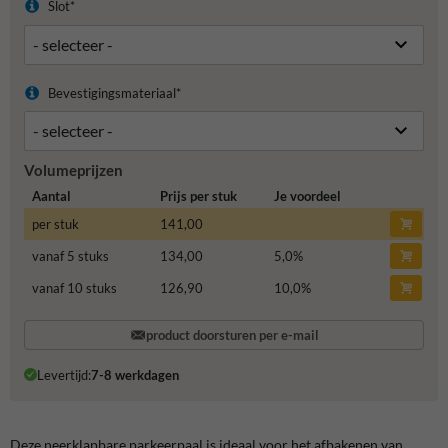
Slot*
Bevestigingsmateriaal*
Volumeprijzen
Aantal
Prijs per stuk
Je voordeel
per stuk
141,00
vanaf 5 stuks
134,00
5,0
%
vanaf 10 stuks
126,90
10,0
%
product doorsturen per e-mail
Levertijd:
7-8 werkdagen
Deze neerklapbare parkeerpaal is ideaal voor het afbakenen van