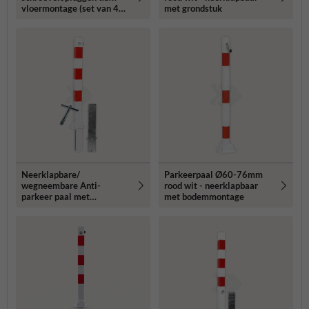
vloermontage (set van 4
met grondstuk
stuks)
Neerklapbare/
Parkeerpaal Ø60-76mm
wegneembare Anti-
rood wit - neerklapbaar
parkeer paal met
met bodemmontage
grondstuk - 70x70mm -
rood/wit