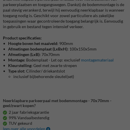
parkeerplaatsen en toegangswegen. Dankzij de bodemmontage is de
paal stevig verankerd, terwijl hij eenvoudig neerklapbaar is wanneer
toegang nodig is. Geschikt voor zowel particuliere als zakelijke
toepassingen waar gecontroleerde toegang belangrijk is. Eenvoudig
in gebruik en bestand tegen intensief verkeer.
Product specificaties:
Hoogte boven het maaiveld:
900mm
Afmetingen bodemplaat (LxBxH):
100x150x5mm
Afmetingen (LxB):
70x70mm
Montage:
Bodemplaat - Let op: exclusief
montagemateriaal
Kleurstelling:
Geel met zwarte strepen
Type slot:
Cilinder/ driekantslot
inclusief bijbehorende sleutel(set)
Neerklapbare parkeerpaal met bodemmontage - 70x70mm -
geel/zwart kopen?
2 jaar fabrieksgarantie
99% Vandaalbestendig
TUV gekeurd
lees over alle voordelen