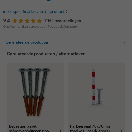
meer specificaties van dit product
9.4
7062 beoordelingen
Onafhankelijke reviews door FeedbackCompany
Gerelateerde producten
Gerelateerde producten / alternatieven
Bevestigingsset
Parkeerpaal 70x70mm
schroeven/pluggen t.b.v.
rood wit - neerklapbaar