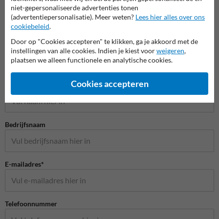
niet-gepersonaliseerde advertenties tonen
(advertentiepersonalisatie). Meer weten?
Lees hier alles over ons
cookiebeleid
.
Door op "Cookies accepteren" te klikken, ga je akkoord met de
instellingen van alle cookies. Indien je kiest voor
weigeren
,
plaatsen we alleen functionele en analytische cookies.
Stel je vraag aan Veiligheidsbordkopen.be
Cookies accepteren
Naam*
Bedrijfsnaam
E-mailadres*
Telefoonnummer