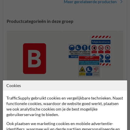
Meer gerelateerde producten
Productcategorieën in deze groep
Cookies
Veiligheidsborden zelf samen
Verza
stellen
Aanwijsborden
TrafficSupply gebruikt cookies en vergelijkbare technieken. Naast
functionele cookies, waardoor de website goed werkt, plaatsen
we ook analytische cookies om je de best mogelijke
Veiligheidsborden
gebruikerservaring te bieden.
Ook plaatsen we marketing cookies en mobiele advertentie-
identifiers, waarmee wij en derde partijen gepersonaliseerde en