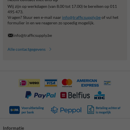
Wij zijn op werkdagen (van 8.00 tot 17.00) te bereiken op 011
495 473.
Vragen? Stuur een e-mail naar
info@trafficsupply.be
of vul het
formulier in en we reageren zo spoedig mogelijk.
info@trafficsupply.be
Alle contactgegevens
Vooruitbetaling
Betaling achteraf
per bank
is mogelijk
Informatie