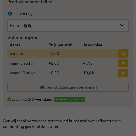
Product samenstellen
Uitvoering
Volumeprijzen
Aantal
Prijs per stuk
Je voordeel
per stuk
45,00
vanaf 5 stuks
42,80
4,9
%
vanaf 10 stuks
40,50
10,0
%
product doorsturen per e-mail
Levertijd:
2-3 werkdagen
woensdag in huis
Aanwijspaal verzwaard gerecycled kunststof met reflecterende
aanduiding gas hoofdafsluiter.