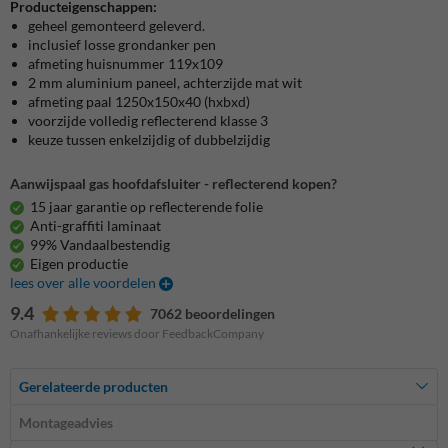
Producteigenschappen:
geheel gemonteerd geleverd.
inclusief losse grondanker pen
afmeting huisnummer 119x109
2 mm aluminium paneel, achterzijde mat wit
afmeting paal 1250x150x40 (hxbxd)
voorzijde volledig reflecterend klasse 3
keuze tussen enkelzijdig of dubbelzijdig
Aanwijspaal gas hoofdafsluiter - reflecterend kopen?
15 jaar garantie op reflecterende folie
Anti-graffiti laminaat
99% Vandaalbestendig
Eigen productie
lees over alle voordelen
9.4
7062 beoordelingen
Onafhankelijke reviews door FeedbackCompany
Gerelateerde producten
Montageadvies