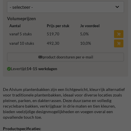
Volumeprijzen
Aantal
Prijs per stuk
Je voordeel
vanaf 5 stuks
519,70
5,0
%
vanaf 10 stuks
492,30
10,0
%
product doorsturen per e-mail
Levertijd:
14-15 werkdagen
De Alvium plantenbakken zijn een lichtgewicht, kleurrijk alternatief
voor traditionele plantenbakken, ideaal voor diverse locaties zoals
pleinen, parken, en dakterrassen. Deze duurzame en volledig
recyclebare bakken, verkrijgbaar in drie maten en tien kleuren,
bieden veelzijdige designmogelijkheden en voegen overal een
opvallende touch toe.
Productspecificaties: