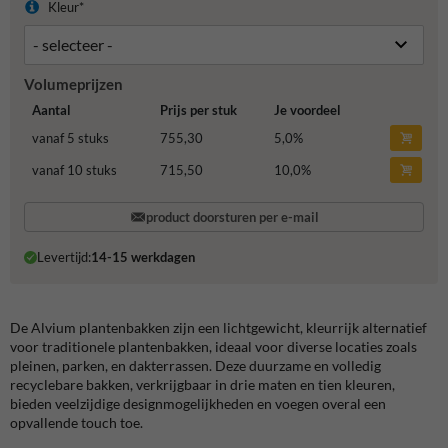
Kleur*
Volumeprijzen
Aantal
Prijs per stuk
Je voordeel
vanaf 5 stuks
755,30
5,0
%
vanaf 10 stuks
715,50
10,0
%
product doorsturen per e-mail
Levertijd:
14-15 werkdagen
De Alvium plantenbakken zijn een lichtgewicht, kleurrijk alternatief
voor traditionele plantenbakken, ideaal voor diverse locaties zoals
pleinen, parken, en dakterrassen. Deze duurzame en volledig
recyclebare bakken, verkrijgbaar in drie maten en tien kleuren,
bieden veelzijdige designmogelijkheden en voegen overal een
opvallende touch toe.