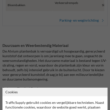
Verkeersdrempels
Bloembakken
Slagb
Parking- en weginrichting
Duurzaam en Weerbestendig Materiaal
De Alvium plantenbak is vervaardigd uit hoogwaardig, gerecycleerd
kunststof dat ontworpen is om jarenlang mee te gaan, ongeacht de
weersomstandigheden. Het duurzame materiaal is bestand tegen UV-
straling, regen en vorst, waardoor de plantenbak zijn kleur en vorm
behoudt, zelfs bij intensief gebruik in de buitenlucht. Door te kiezen
voor gerecycleerd kunststof, draag je bij aan een milieuvriendelijke
en duurzame buitenomgeving.
Ruim en Flexibel Design
Cookies
Met afmetingen van 1200x1000mm biedt de Alvium plantenbak
voldoende ruimte voor het planten van een grote variëteit aan
TrafficSupply gebruikt cookies en vergelijkbare technieken. Naast
bloemen, struiken of kleine bomen. Het strakke, rechthoekige
functionele cookies, waardoor de website goed werkt, plaatsen
ontwerp maakt deze plantenbak een esthetisch verantwoorde keuze