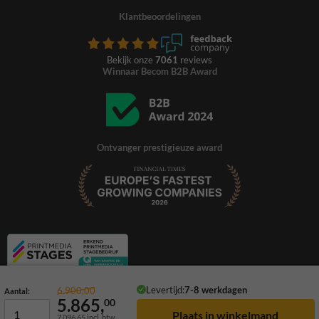
Klantbeoordelingen
Bekijk onze
7061
reviews
Winnaar Becom B2B Award
Ontvanger prestigieuze award
Levertijd:
7-8 werkdagen
6.900,00
Aantal:
5.865,
00
7.096,65
incl. btw
© 2026 TrafficSupply. Alle rechten voorbehouden.