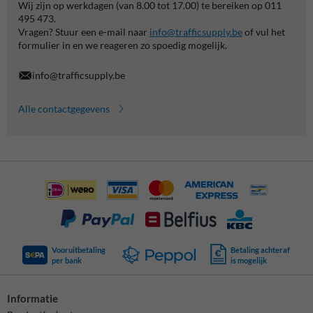
Wij zijn op werkdagen (van 8.00 tot 17.00) te bereiken op 011
495 473.
Vragen? Stuur een e-mail naar
info@trafficsupply.be
of vul het
formulier in en we reageren zo spoedig mogelijk.
info@trafficsupply.be
Alle contactgegevens
Vooruitbetaling
Betaling achteraf
per bank
is mogelijk
Informatie