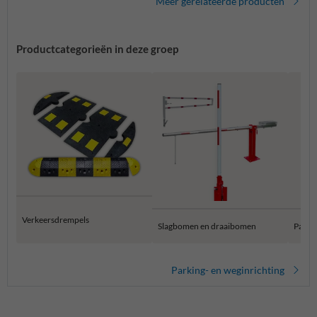
Meer gerelateerde producten
Productcategorieën in deze groep
Verkeersdrempels
Slagbomen en draaibomen
Parke
Parking- en weginrichting