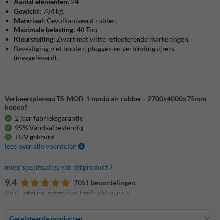
Aantal elementen:
24
Gewicht:
734 kg.
Materiaal:
Gevulkaniseerd rubber.
Maximale belasting:
40 Ton
Kleurstelling:
Zwart met witte reflecterende markeringen.
Bevestiging met bouten, pluggen en verbindingsijzers
(meegeleverd).
Verkeersplateau TS-MOD-1 modulair rubber - 2700x4000x75mm
kopen?
2 jaar fabrieksgarantie
99% Vandaalbestendig
TUV gekeurd
lees over alle voordelen
meer specificaties van dit product
9.4
7061 beoordelingen
Onafhankelijke reviews door FeedbackCompany
Gerelateerde producten