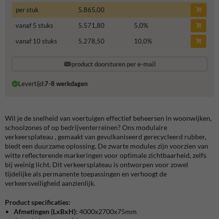
per stuk
5.865,00
vanaf 5 stuks
5.571,80
5,0
%
vanaf 10 stuks
5.278,50
10,0
%
product doorsturen per e-mail
Levertijd:
7-8 werkdagen
Wil je de snelheid van voertuigen effectief beheersen in woonwijken,
schoolzones of op bedrijventerreinen? Ons modulaire
verkeersplateau , gemaakt van gevulkaniseerd gerecycleerd rubber,
biedt een duurzame oplossing. De zwarte modules zijn voorzien van
witte reflecterende markeringen voor optimale zichtbaarheid, zelfs
bij weinig licht. Dit verkeersplateau is ontworpen voor zowel
tijdelijke als permanente toepassingen en verhoogt de
verkeersveiligheid aanzienlijk.
Product specificaties:
Afmetingen (LxBxH):
4000x2700x75mm