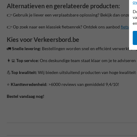
ov
Alternatieven en gerelateerde producten:
Do
👉 Gebruik je liever een verplaatsbare oplossing? Bekijk dan onze
fie
va
en
👉 Op zoek naar een klassiek fietsenrek? Ontdek ons aanbod
fietsenr
Kies voor Verkeersbord.be
🚛
Snelle levering:
Bestellingen worden snel en efficiënt verwerkt en 
👩‍💻
Top service:
Ons deskundige team staat klaar om je te adviseren
💪
Top kwaliteit:
Wij bieden uitsluitend producten van hoge kwaliteit
⭐️
Klanttevredenheid:
>6000 reviews van gemiddeld 9,4/10!
Bestel vandaag nog!