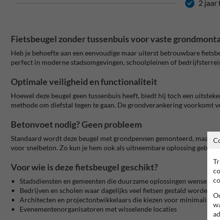
2 jaar
Fietsbeugel zonder tussenbuis voor vaste grondmont
Heb je behoefte aan een eenvoudige maar uiterst betrouwbare fietsbe
perfect in moderne stadsomgevingen, schoolpleinen of bedrijfsterr
Optimale veiligheid en functionaliteit
Hoewel deze beugel geen tussenbuis heeft, biedt hij toch een uitste
methode om diefstal tegen te gaan. De grondverankering voorkomt vers
Betonvoet nodig? Geen probleem
Standaard wordt deze beugel met grondpennen gemonteerd, maar dankz
C
voor snelbeton. Zo kun je hem ook als uitneembare oplossing gebruik
Tr
Voor wie is deze fietsbeugel geschikt?
co
co
Stadsdiensten en gemeenten die duurzame oplossingen wensen
Bedrijven en scholen waar dagelijks veel fietsen gestald worden
Oo
Architecten en projectontwikkelaars die kiezen voor minimalistis
wa
Evenementenorganisatoren met wisselende locaties
ad