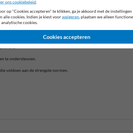
er ons cookiebeleid
.
or op "Cookies accepteren" te klikken, ga je akkoord met de instellingen
tsnietjes met betonvoeten
– ideaal voor snelle plaatsing zonder fundering.
n alle cookies. Indien je kiest voor
weigeren
, plaatsen we alleen functione
 analytische cookies.
ekken
– geschikt voor grotere volumes en vaste installaties.
Cookies accepteren
geleverd.
 en te ondersteunen.
 die voldoen aan de strengste normen.