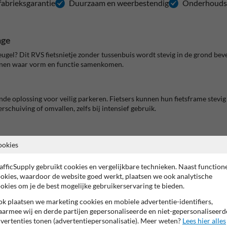
 fabrieksgarantie
Duurzaam en weerbestendig
Onderhoudsv
age
ugel? Dit RVS fietsnietje zonder tussenbuis wordt stevig in de grond b
einen waar vorm en functie samenkomen.
kende oplossing voor veilig parkeren. Fietsers kunnen hun fietsframe ste
chuiving of omvallen, zelfs bij intensief gebruik.
ij zijn buisdiameter is hij ook perfect geschikt voor plaatsing in bet
ookies
en.
afficSupply gebruikt cookies en vergelijkbare technieken. Naast function
okies, waardoor de website goed werkt, plaatsen we ook analytische
okies om je de best mogelijke gebruikerservaring te bieden.
k plaatsen we marketing cookies en mobiele advertentie-identifiers,
ch design
armee wij en derde partijen gepersonaliseerde en niet-gepersonaliseerd
vertenties tonen (advertentiepersonalisatie). Meer weten?
Lees hier alles