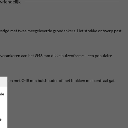
riendelijk
evestigd met twee meegeleverde grondankers. Het strakke ontwerp past
vig verankeren aan het Ø48 mm dikke buizenframe – een populaire
onblokken met Ø48 mm buishouder of met blokken met centraal gat
ele
e