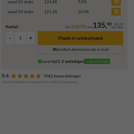
vanaf 25 stuks
124,88
7,5
%
vanaf 50 stuks
121,50
10,0
%
135,
00
163,35
142,50
Aantal:
Van
voor
incl. btw
-
+
Plaats in winkelmand
product doorsturen per e-mail
Levertijd:
1-2 werkdagen
✓op voorraad
9.4
7062 beoordelingen
Onafhankelijke reviews door FeedbackCompany