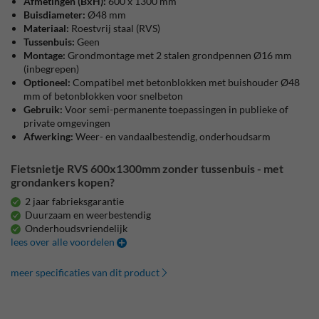
Afmetingen (BxH):
600 x 1300 mm
Buisdiameter:
Ø48 mm
Materiaal:
Roestvrij staal (RVS)
Tussenbuis:
Geen
Montage:
Grondmontage met 2 stalen grondpennen Ø16 mm
(inbegrepen)
Optioneel:
Compatibel met betonblokken met buishouder Ø48
mm of betonblokken voor snelbeton
Gebruik:
Voor semi-permanente toepassingen in publieke of
private omgevingen
Afwerking:
Weer- en vandaalbestendig, onderhoudsarm
Fietsnietje RVS 600x1300mm zonder tussenbuis - met
grondankers kopen?
2 jaar fabrieksgarantie
Duurzaam en weerbestendig
Onderhoudsvriendelijk
lees over alle voordelen
meer specificaties van dit product