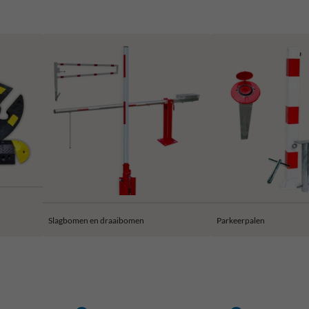
Slagbomen en draaibomen
Parkeerpalen