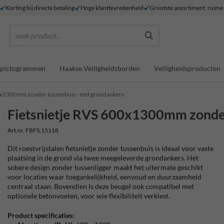
Korting bij directe betaling
Hoge klanttevredenheid
Grootste assortiment, ruim
zoek product...
dspictogrammen
Haakse Veiligheidsborden
Veiligheidsproducten
0x1300mm zonder tussenbuis - met grondankers
Fietsnietje RVS 600x1300mm zonder
Art.nr. FBFS.15118
Dit roestvrijstalen fietsnietje zonder tussenbuis is ideaal voor vaste
plaatsing in de grond via twee meegeleverde grondankers. Het
sobere design zonder tussenligger maakt het uitermate geschikt
voor locaties waar toegankelijkheid, eenvoud en duurzaamheid
centraal staan. Bovendien is deze beugel ook compatibel met
optionele betonvoeten, voor wie flexibiliteit verkiest.
Product specificaties: