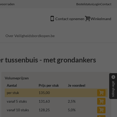
e voorraden
Bestelstatus
Login
Contact
Contact opnemen
Winkelmand
Over Veiligheidsbordkopen.be
 tussenbuis - met grondankers
Volumeprijzen
alle shops
Aantal
Prijs per stuk
Je voordeel
per stuk
135,00
vanaf 5 stuks
131,63
2,5
%
vanaf 10 stuks
128,25
5,0
%