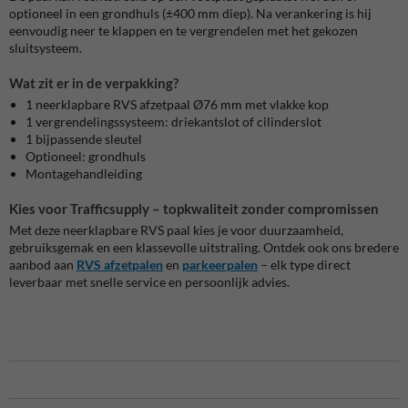
optioneel in een grondhuls (±400 mm diep). Na verankering is hij
eenvoudig neer te klappen en te vergrendelen met het gekozen
sluitsysteem.
Wat zit er in de verpakking?
1 neerklapbare RVS afzetpaal Ø76 mm met vlakke kop
1 vergrendelingssysteem: driekantslot of cilinderslot
1 bijpassende sleutel
Optioneel: grondhuls
Montagehandleiding
Kies voor Trafficsupply – topkwaliteit zonder compromissen
Met deze neerklapbare RVS paal kies je voor duurzaamheid,
gebruiksgemak en een klassevolle uitstraling. Ontdek ook ons bredere
aanbod aan
RVS afzetpalen
en
parkeerpalen
– elk type direct
leverbaar met snelle service en persoonlijk advies.