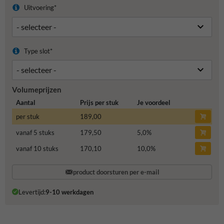
Uitvoering*
Type slot*
Volumeprijzen
Aantal
Prijs per stuk
Je voordeel
per stuk
189,00
vanaf 5 stuks
179,50
5,0
%
vanaf 10 stuks
170,10
10,0
%
product doorsturen per e-mail
Levertijd:
9-10 werkdagen