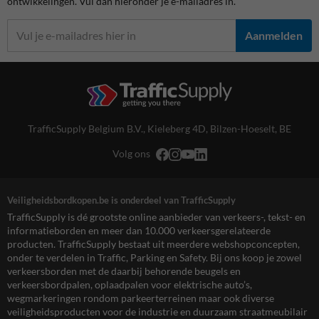
ontwikkelingen. Vul dan hieronder je e-mailadres in.
Aanmelden
TrafficSupply Belgium B.V.,
Kieleberg 4D
,
Bilzen-Hoeselt, BE
Volg ons
Veiligheidsbordkopen.be is onderdeel van TrafficSupply
TrafficSupply is dé grootste online aanbieder van verkeers-, tekst- en
informatieborden en meer dan 10.000 verkeersgerelateerde
producten. TrafficSupply bestaat uit meerdere webshopconcepten,
onder te verdelen in Traffic, Parking en Safety. Bij ons koop je zowel
verkeersborden met de daarbij behorende beugels en
verkeersbordpalen, oplaadpalen voor elektrische auto’s,
wegmarkeringen rondom parkeerterreinen maar ook diverse
veiligheidsproducten voor de industrie en duurzaam straatmeubilair