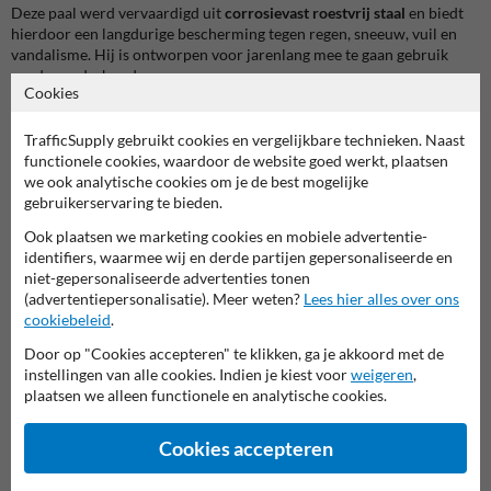
Deze paal werd vervaardigd uit
corrosievast roestvrij staal
en biedt
hierdoor een langdurige bescherming tegen regen, sneeuw, vuil en
vandalisme. Hij is ontworpen voor jarenlang mee te gaan gebruik
zonder onderhoud.
Cookies
Flexibel inzetbaar met gebruiksvriendelijk sluitsysteem
TrafficSupply gebruikt cookies en vergelijkbare technieken. Naast
Dankzij het
neerklapbare ontwerp
is deze paal ideaal voor situaties
functionele cookies, waardoor de website goed werkt, plaatsen
waar regelmatige doorgang nodig is. Kies het slot dat past bij jouw
we ook analytische cookies om je de best mogelijke
situatie: een universeel driekantslot of een cilinderslot (type 10/30).
gebruikerservaring te bieden.
De bijbehorende sleutel wordt standaard meegeleverd.
Ook plaatsen we marketing cookies en mobiele advertentie-
Voor wie is deze paal geschikt?
identifiers, waarmee wij en derde partijen gepersonaliseerde en
Gemeentes & steden:
Voor het beheren van voetgangerszones en
niet-gepersonaliseerde advertenties tonen
afsluitbare toegangen
(advertentiepersonalisatie). Meer weten?
Lees hier alles over ons
Bedrijven & kantoren:
Voor toegangscontrole van parkings of
cookiebeleid
.
leverzones
Door op "Cookies accepteren" te klikken, ga je akkoord met de
Particulieren:
Voor het tijdelijk afsluiten van opritten of
instellingen van alle cookies. Indien je kiest voor
weigeren
,
doorgangen
plaatsen we alleen functionele en analytische cookies.
Projectontwikkelaars:
Voor duurzame, esthetische inrichting van
publieke ruimte
Cookies accepteren
Hoe wordt deze RVS afzetpaal geïnstalleerd?
De paal kan rechtstreeks op een voetplaat geplaatst worden of