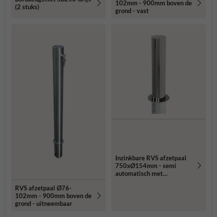
102mm - 900mm boven de
(2 stuks)
grond - vast
Inzinkbare RVS afzetpaal
750xØ154mm - semi
automatisch met
driekantslot
RVS afzetpaal Ø76-
102mm - 900mm boven de
grond - uitneembaar