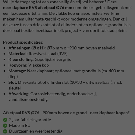
Wil je de toegang tot een zone veilig én stijlvol beheren? Deze
neerklapbare RVS afzetpaal Ø76 mm
combineert gebruiksgemak met
een luxueuze uitstraling. De vlakke kop en gepolijste afwerking
maken hem uitermate geschikt voor moderne omgevingen. Dankzij
de keuze tussen driekantslot of cilinderslot en optionele grondhuls is
deze paal flexibel inzetbaar in elk project – van oprit tot stadsplein.
Product specificaties:
Afmetingen (Ø x H):
Ø76 mm x ±900 mm boven maaiveld
Materiaal:
Roestvast staal (RVS)
Kleurstelling:
Gepolijst zilvergrijs
Kopvorm:
Vlakke kop
Montage:
Neerklapbaar; optioneel met grondhuls (ca. 400 mm
diep)
Slot:
Driekantslot of cilinderslot (10/30 – uitwisselbaar), incl.
sleutel
Afwerking:
Corrosiebestendig, onderhoudsvrij,
vandalismebestendig
Afzetpaal RVS Ø76 - 900mm boven de grond - neerklapbaar kopen?
2 jaar fabrieksgarantie
Made in EU
Duurzaam en weerbestendig