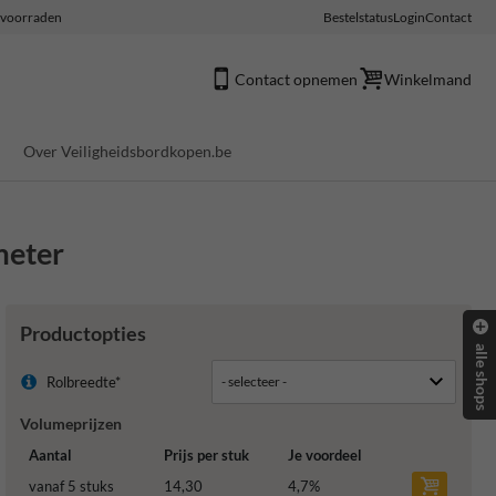
e voorraden
Bestelstatus
Login
Contact
Contact opnemen
Winkelmand
Over Veiligheidsbordkopen.be
 meter
Productopties
alle shops
Rolbreedte*
Volumeprijzen
Aantal
Prijs per stuk
Je voordeel
vanaf 5 stuks
14,30
4,7
%