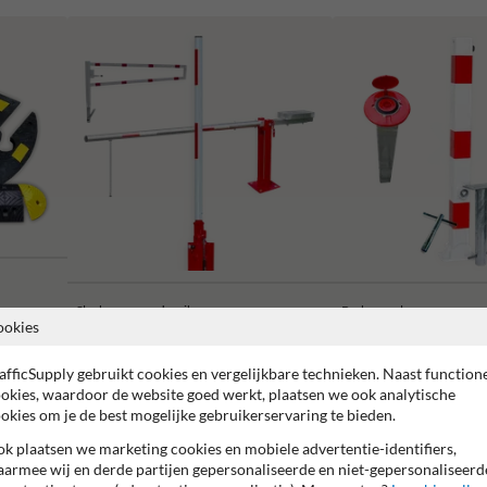
Slagbomen en draaibomen
Parkeerpalen
ookies
afficSupply gebruikt cookies en vergelijkbare technieken. Naast function
okies, waardoor de website goed werkt, plaatsen we ook analytische
okies om je de best mogelijke gebruikerservaring te bieden.
k plaatsen we marketing cookies en mobiele advertentie-identifiers,
2 jaar fabrieksgarantie
Made in EU
Water- en vuilafstot
armee wij en derde partijen gepersonaliseerde en niet-gepersonaliseerd