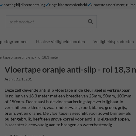
Korting bij directe betaling
Hoge klanttevredenheid
Grootste assortiment, ruim
zoek product...
dspictogrammen
Haakse Veiligheidsborden
Veiligheidsproducten
ertape oranje anti-slip - rol 18,3 meter
Vloertape oranje anti-slip - rol 18,3
Art.nr. DZ.15231
Deze zelfklevende anti slip vloertape in de kleur
geel
is verkrijgbaar
in rollen van 18,3 meter met een breedte van 25mm, 50mm, 100mm
of 150mm. Daarnaast is de vloermarkeringstape verkrijgbaar in
verschillende kleuren, waaronder zwart, rood, blauw, groen, grijs,
bruin, wit en oranje. De vloertape is geschikt voor zowel binnen- als
buitengebruik, heeft een grove korrel voor anti-slip eigenschappen,
is zeer sterk, eenvoudig aan te brengen en waterbestendig.