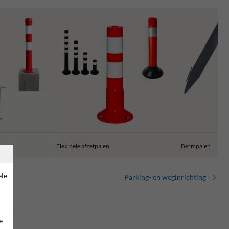
Flexibele afzetpalen
Bermpalen
ele
Parking- en weginrichting
end
e