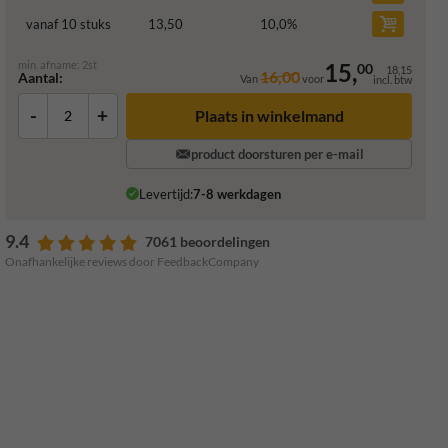
vanaf 10 stuks
13,50
10,0
%
min. afname: 2st
15,
00
18,15
16,00
Aantal:
Van
voor
incl. btw
-
+
Plaats in winkelmand
product doorsturen per e-mail
Levertijd:
7-8 werkdagen
9.4
7061 beoordelingen
Onafhankelijke reviews door FeedbackCompany