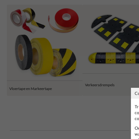
Verkeersdrempels
Vloertape en Markeertape
C
Tr
co
co
Oo
wa