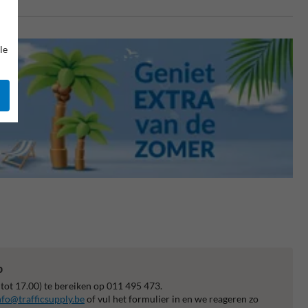
le
p
 tot 17.00) te bereiken op 011 495 473.
nfo@trafficsupply.be
of vul het formulier in en we reageren zo