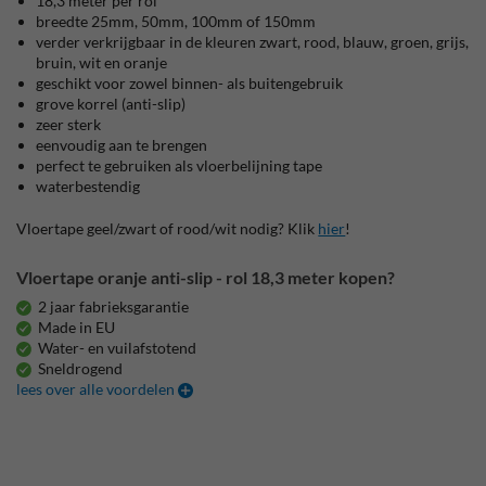
18,3 meter per rol
breedte 25mm, 50mm, 100mm of 150mm
verder verkrijgbaar in de kleuren zwart, rood, blauw, groen, grijs,
bruin, wit en oranje
geschikt voor zowel binnen- als buitengebruik
grove korrel (anti-slip)
zeer sterk
eenvoudig aan te brengen
perfect te gebruiken als vloerbelijning tape
waterbestendig
Vloertape geel/zwart of rood/wit nodig? Klik
hier
!
Vloertape oranje anti-slip - rol 18,3 meter kopen?
2 jaar fabrieksgarantie
Made in EU
Water- en vuilafstotend
Sneldrogend
lees over alle voordelen