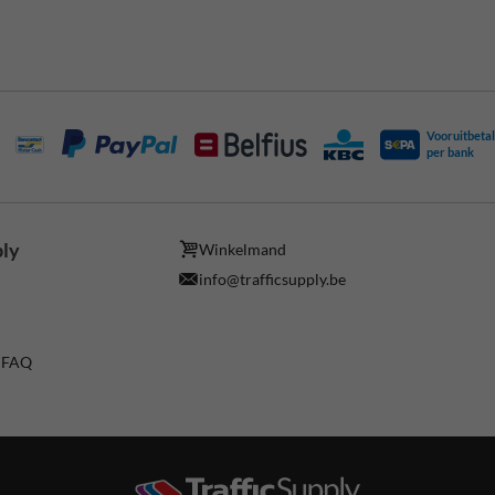
Vooruitbetal
per bank
ply
Winkelmand
info@trafficsupply.be
/ FAQ