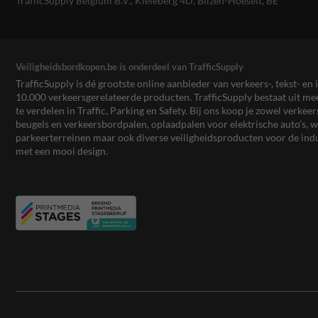
TrafficSupply Belgium B.V.,
Kieleberg 4D
,
Bilzen-Hoeselt, BE
Veiligheidsbordkopen.be is onderdeel van TrafficSupply
TrafficSupply is dé grootste online aanbieder van verkeers-, tekst- 
10.000 verkeersgerelateerde producten. TrafficSupply bestaat uit 
te verdelen in Traffic, Parking en Safety. Bij ons koop je zowel verk
beugels en verkeersbordpalen, oplaadpalen voor elektrische auto’s
parkeerterreinen maar ook diverse veiligheidsproducten voor de ind
met een mooi design.