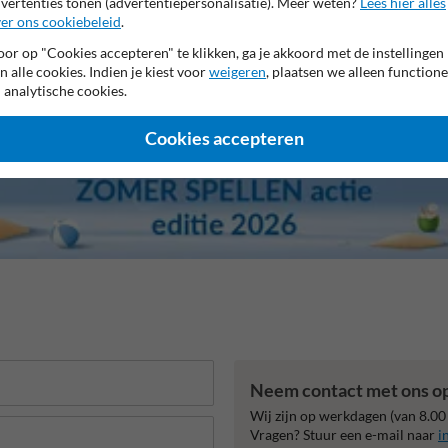
vertenties tonen (advertentiepersonalisatie). Meer weten?
Lees hier alles
er ons cookiebeleid
.
or op "Cookies accepteren" te klikken, ga je akkoord met de instellingen
n alle cookies. Indien je kiest voor
weigeren
, plaatsen we alleen functione
 analytische cookies.
Cookies accepteren
Neem contact met ons o
Wij zijn op werkdagen (van 8.00
Vragen? Stuur een e-mail naar
i