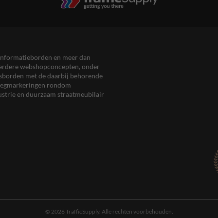
en informatieborden en meer dan
meerdere webshopconcepten, onder
eersborden met de daarbij behorende
, wegmarkeringen rondom
ustrie en duurzaam straatmeubilair
© 2026 TrafficSupply. Alle rechten voorbehouden.