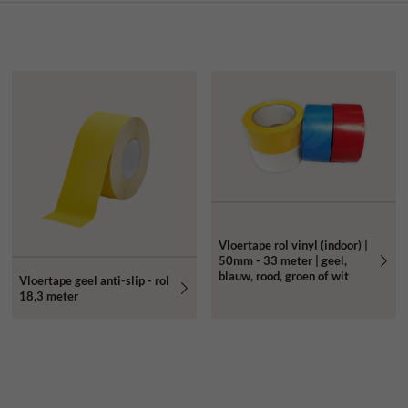
Vloertape rol vinyl (indoor) |
50mm - 33 meter | geel,
blauw, rood, groen of wit
Vloertape geel anti-slip - rol
18,3 meter