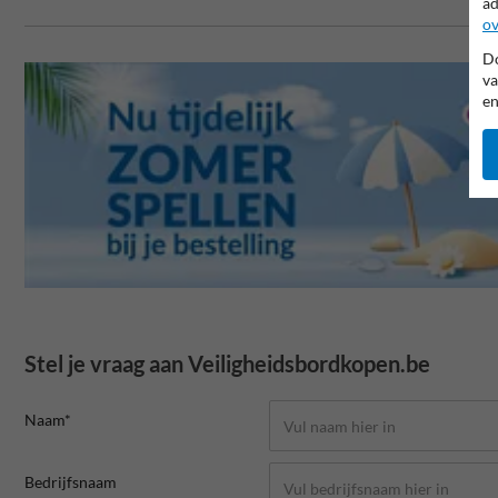
ad
ov
Do
va
en
Stel je vraag aan Veiligheidsbordkopen.be
Naam*
Bedrijfsnaam