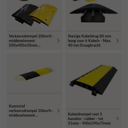
Verkeersdrempel 20km/h -
Stevige Kabelbrug 80 mm
middenelement
hoog voor 6 Kabels - Max.
500x400x50mm
40 ton Draagkracht
geel/zwart
Kunststof
verkeersdrempel 10km/h -
Kabeldrempel met 3
middenelement
kanalen - rubber - tot
500x430x60mm
55mm - 900x590x75mm
geel/zwart