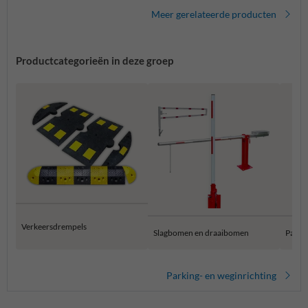
Meer gerelateerde producten
Productcategorieën in deze groep
Verkeersdrempels
Slagbomen en draaibomen
Parke
Parking- en weginrichting