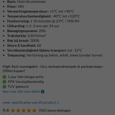
Basis:
Hybride polymeer
Kleur:
Wit
Verwerkingstemperatuur:
+5°C tot +40°C
Temperatuurbestendigheid:
-40°C tot +120°C
Huidvorming:
± 10 minuten @ 23°C / 50% RV
Uitharding:
± 2–3 mm per 24 uur
Bewegingsopname:
20%
Treksterkte:
2,60 N/mm²
Rek bij breuk:
300%
Shore A hardheid:
60
Vorstbestendigheid tijdens transport:
tot -15°C
Toepassing:
Verlijming op beton, asfalt, steen (zonder boren)
High-Tack montagekit - t.b.v. verkeersdrempels & parkeerstops -
290ml kopen?
1 jaar fabrieksgarantie
99% Vandaalbestendig
TUV gekeurd
lees over alle voordelen
meer specificaties van dit product
9.4
7061 beoordelingen