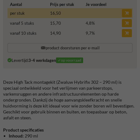
Aantal
Prijs per stuk
Je voordeel
per stuk
16,50
vanaf 5 stuks
15,70
4,8
%
vanaf 10 stuks
14,90
9,7
%
product doorsturen per e-mail
Levertijd:
3-4 werkdagen
✓op voorraad
Deze High Tack montagekit (Zwaluw Hybrifix 302 – 290 ml) is
speciaal ontwikkeld voor het verlijmen van parkeerstops,
varkensruggen en andere infrastructuurelementen op harde
ondergronden. Dankzij de hoge aanvangskleefkracht en snelle
huidvorming is deze kit ideaal voor wie zonder boren wil bevestigen.
Geschikt voor gebruik binnen en buiten, en toepasbaar op beton,
asfalt en steen.
Product specificaties
Inhoud:
290 ml