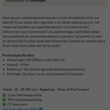
Levertijd:
9-10 werkdagen
Genoeg van rondslingerende peuken in het straatbeeld of bij uw
bedrijf? Deze asbak met regenkap is de ideale oplossing voor het
netjes verzamelen van sigarettenpeuken in buitenruimtes.
Ontworpen voor zowel wand- als paalmontage, biedt deze asbak
duurzaamheid en weerbestendigheid, waardoor hij perfect is voor
drukbezochte locaties zoals bedrijfsentrees, parken en winkelcentra.
Geef rokers een reden om stil te staan!
Productspecificaties:
Afmetingen: (H) 290mm x (Ø) 200 mm
Inhoud : 4 liter
Materiaal: Verzinkt en gecoate behuizing (antraciet)
Montage: Op muur (m.b.v. muurbeugels) of op paal
Asbak - 4L - Ø 200 mm - Regenkap - Muur of Paal kopen?
2 jaar fabrieksgarantie
99% Vandaalbestendig
CE keurmerk
lees over alle voordelen