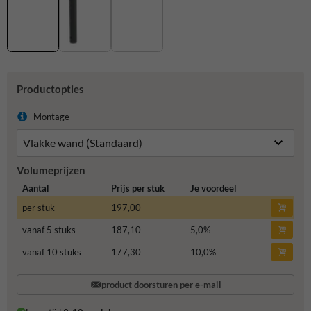
Productopties
Montage
Volumeprijzen
Aantal
Prijs per stuk
Je voordeel
per stuk
197,00
vanaf 5 stuks
187,10
5,0
%
vanaf 10 stuks
177,30
10,0
%
product doorsturen per e-mail