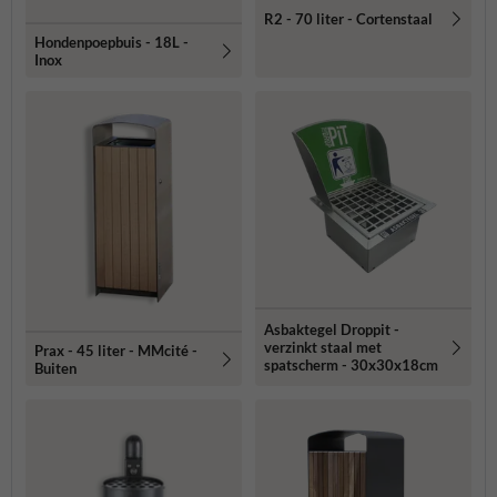
R2 - 70 liter - Cortenstaal
Hondenpoepbuis - 18L -
Inox
Asbaktegel Droppit -
verzinkt staal met
Prax - 45 liter - MMcité -
spatscherm - 30x30x18cm
Buiten