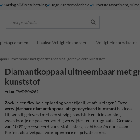
Korting bij directe betaling
Hoge klanttevredenheid
Grootste assortiment, ruim
zoek product...
dspictogrammen
Haakse Veiligheidsborden
Veiligheidsproducten
aal uitneembaar met grondstuk en slot - gerecycleerd kunststof
Diamantkoppaal uitneembaar met gro
kunststof
Art.nr. TWDP.06269
Zoek je een flexibele oplossing voor tijdelijke afsluitingen? Deze
verwijderbare diamantkoppaal uit gerecycleerd kunststof
is ideaal.
Hij wordt geleverd met een stevig grondstuk en driekantslot,
waardoor je de paal eenvoudig verwijdert en terugplaatst. Gemaakt
van 100% gerecycleerd kunststof – sterk, zichtbaar én duurzaam.
Perfect als afzetpaal voor openbare en private zones.