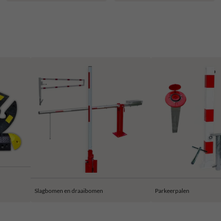
Slagbomen en draaibomen
Parkeerpalen