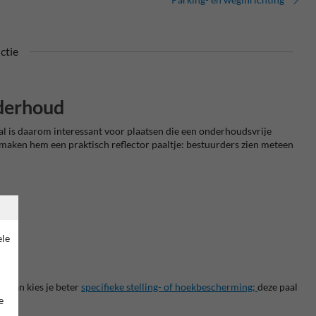
ctie
nderhoud
l is daarom interessant voor plaatsen die een onderhoudsvrije
en maken hem een praktisch reflector paaltje: bestuurders zien meteen
ele
. Dan kies je beter
specifieke stelling- of hoekbescherming;
deze paal
e