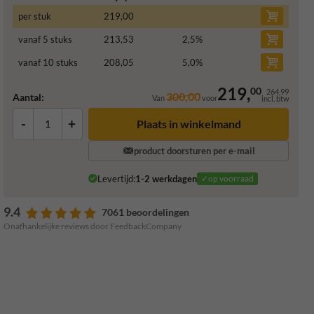
per stuk
219,00
vanaf 5 stuks
213,53
2,5
%
vanaf 10 stuks
208,05
5,0
%
219,
00
264,99
300,00
Aantal:
Van
voor
incl. btw
-
+
Plaats in winkelmand
product doorsturen per e-mail
Levertijd:
1-2 werkdagen
✓op voorraad
9.4
7061 beoordelingen
Onafhankelijke reviews door FeedbackCompany