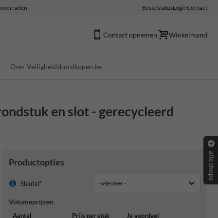
e voorraden
Bestelstatus
Login
Contact
Contact opnemen
Winkelmand
Over Veiligheidsbordkopen.be
ndstuk en slot - gerecycleerd
alle shops
Productopties
Sleutel*
Volumeprijzen
Aantal
Prijs per stuk
Je voordeel