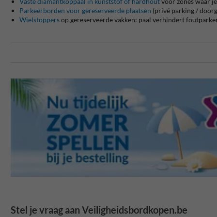
Vaste diamantkoppaal in kunststof of hardhout
voor zones waar je
Parkeerborden voor gereserveerde plaatsen
(privé parking / door
Wielstoppers
op gereserveerde vakken: paal verhindert foutparker
Stel je vraag aan Veiligheidsbordkopen.be