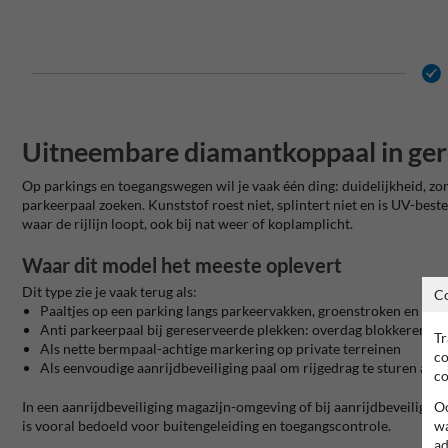
Uitneembare diamantkoppaal in ger
Op parkings en toegangswegen wil je vaak één ding: duidelijkheid, z
parkeerpaal zoeken. Kunststof roest niet, splintert niet en is UV-bes
waar de rijlijn loopt, ook bij nat weer of koplamplicht.
Waar dit model het meeste oplevert
Dit type zie je vaak terug als:
C
Paaltjes op een parking langs parkeervakken, groenstroken en vo
Anti parkeerpaal bij gereserveerde plekken: overdag blokkeren, b
Tr
Als nette bermpaal-achtige markering op private terreinen
co
Als eenvoudige aanrijdbeveiliging paal om rijgedrag te sturen aa
co
Oo
In een aanrijdbeveiliging magazijn-omgeving of bij aanrijdbeveiliging 
wa
is vooral bedoeld voor buitengeleiding en toegangscontrole.
ad