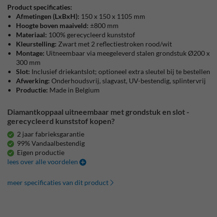
Product specificaties:
Afmetingen (LxBxH):
150 x 150 x 1105 mm
Hoogte boven maaiveld:
±800 mm
Materiaal:
100% gerecycleerd kunststof
Kleurstelling:
Zwart met 2 reflectiestroken rood/wit
Montage:
Uitneembaar via meegeleverd stalen grondstuk Ø200 x
300 mm
Slot:
Inclusief driekantslot; optioneel extra sleutel bij te bestellen
Afwerking:
Onderhoudsvrij, slagvast, UV-bestendig, splintervrij
Productie:
Made in Belgium
Diamantkoppaal uitneembaar met grondstuk en slot -
gerecycleerd kunststof kopen?
2 jaar fabrieksgarantie
99% Vandaalbestendig
Eigen productie
lees over alle voordelen
meer specificaties van dit product