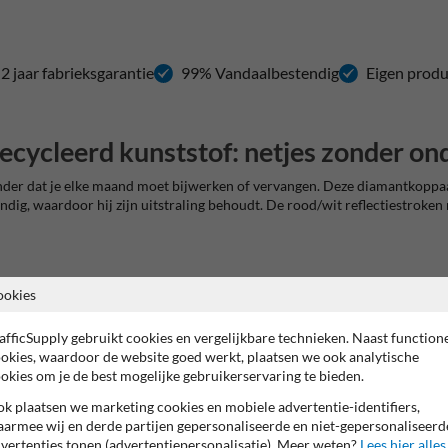
2 jaar fabrieksgarantie
99% Vandaalbestendig
Eigen produ
ecycleerd kunststof: netjes zonder o
onder dat je elke maand moet bijwerken of vervangen. Deze diamantkoppaa
tendig, waardoor hij zijn uitstraling behoudt. De rood/wit reflectiestrok
ookies
etpaden
ij nood of levering snel wegnemen
afficSupply gebruikt cookies en vergelijkbare technieken. Naast function
okies, waardoor de website goed werkt, plaatsen we ook analytische
n bochten en doorgangen (niet voor zware impact)
okies om je de best mogelijke gebruikerservaring te bieden.
k plaatsen we marketing cookies en mobiele advertentie-identifiers,
palletstelling is de insteek anders: daar gaat het om echte impactkrachten
armee wij en derde partijen gepersonaliseerde en niet-gepersonaliseerd
vertenties tonen (advertentiepersonalisatie). Meer weten?
Lees hier alles