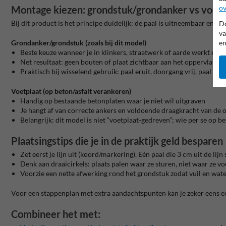
ov
Montage kiezen: grondstuk/grondanker vs voetp
Bij dit product is het principe duidelijk: de paal is uitneembaar en 
Do
va
en
Grondanker/grondstuk (zoals bij dit model)
Beste keuze wanneer je in klinkers, straatwerk of aarde werkt en st
Net resultaat: geen bouten of plaat zichtbaar aan het oppervlak
Praktisch bij wisselend gebruik: paal eruit, doorgang vrij, paal teru
Voetplaat (op beton/asfalt verankeren)
Handig op bestaande betonplaten waar je niet wil uitgraven
Je hangt af van correcte ankers en voldoende draagkracht van de
Belangrijk: dit model is niet “voetplaat-gedreven”; wie per se op b
Plaatsingstips die je in de praktijk geld besparen
Zet eerst je lijn uit (koord/markering). Eén paal die 3 cm uit de lij
Denk aan draaicirkels: plaats palen waar ze sturen, niet waar ze voe
Voorzie een nette afwerking rond het grondstuk zodat vuil en wate
Voor een stappenplan met extra aandachtspunten kan je zeker eens e
Combineer het met: