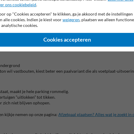
er ons cookiebeleid
.
laat
werkt met een stalen grondstuk Ø200×300 mm dat je vast in de ondergrond 
or op "Cookies accepteren" te klikken, ga je akkoord met de instellingen
n alle cookies. Indien je kiest voor
weigeren
, plaatsen we alleen functione
 analytische cookies.
abiliteit uit de ondergrond wil halen
Cookies accepteren
g vast
 ondergrond
eton wil vastbouten, kiest beter een paalvariant die als voetplaat-uitvoer
n staat, maakt je hele parking rommelig.
rtuigen “uitlokken” tot tikken.
r zich niet blijven ophopen.
en kijkje nemen op onze pagina:
Afzetpaal plaatsen? Alles wat je zoekt in 