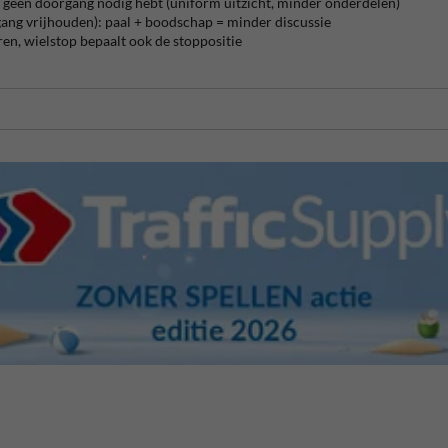
 géén doorgang nodig hebt (uniform uitzicht, minder onderdelen)
gang vrijhouden): paal + boodschap = minder discussie
en, wielstop bepaalt ook de stoppositie