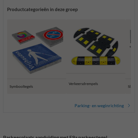
Productcategorieën in deze groep
Verkeersdrempels
Symbooltegels
Slagb
Parking- en weginrichting
Parkeerplaats aanduiding met E9a parkeertegel