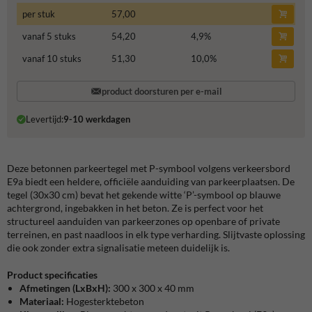
per stuk
57,00
vanaf 5 stuks
54,20
4,9
%
vanaf 10 stuks
51,30
10,0
%
product doorsturen per e-mail
Levertijd:
9-10 werkdagen
Deze betonnen parkeertegel met P-symbool volgens verkeersbord
E9a biedt een heldere, officiële aanduiding van parkeerplaatsen. De
tegel (30x30 cm) bevat het gekende witte ‘P’-symbool op blauwe
achtergrond, ingebakken in het beton. Ze is perfect voor het
structureel aanduiden van parkeerzones op openbare of private
terreinen, en past naadloos in elk type verharding. Slijtvaste oplossing
die ook zonder extra signalisatie meteen duidelijk is.
Product specificaties
Afmetingen
(LxBxH):
300 x 300 x 40 mm
Materiaal:
Hogesterktebeton