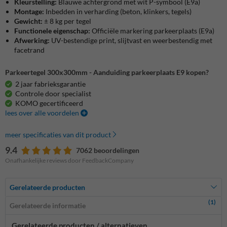
Kleurstelling:
Blauwe achtergrond met wit P-symbool (E9a)
Montage:
Inbedden in verharding (beton, klinkers, tegels)
Gewicht:
± 8 kg per tegel
Functionele eigenschap:
Officiële markering parkeerplaats (E9a)
Afwerking:
UV-bestendige print, slijtvast en weerbestendig met
facetrand
Parkeertegel 300x300mm - Aanduiding parkeerplaats E9 kopen?
2 jaar fabrieksgarantie
Controle door specialist
KOMO gecertificeerd
lees over alle voordelen
meer specificaties van dit product
9.4
7062 beoordelingen
Onafhankelijke reviews door FeedbackCompany
Gerelateerde producten
(1)
Gerelateerde informatie
Gerelateerde producten / alternatieven