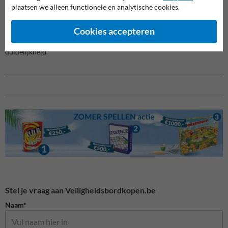
De tegel wordt rechtstreeks ingebed in de bestrating en vraagt geen
plaatsen we alleen functionele en analytische cookies.
bijkomende signalisatie. Zo markeer je parkeerplaatsen duidelijk én
volgens de gekende verkeerssymboliek.
Cookies accepteren
Een slimme keuze voor wie zoekt naar visuele én reglementaire
duidelijkheid.
Stel je vraag aan Veiligheidsbordkopen.be
Naam*