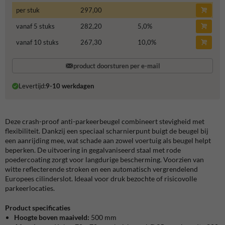
per stuk
297,00
vanaf 5 stuks
282,20
5,0
%
vanaf 10 stuks
267,30
10,0
%
product doorsturen per e-mail
Levertijd:
9-10 werkdagen
Deze crash-proof anti-parkeerbeugel combineert stevigheid met
flexibiliteit. Dankzij een speciaal scharnierpunt buigt de beugel bij
een aanrijding mee, wat schade aan zowel voertuig als beugel helpt
beperken. De uitvoering in gegalvaniseerd staal met rode
poedercoating zorgt voor langdurige bescherming. Voorzien van
witte reflecterende stroken en een automatisch vergrendelend
Europees cilinderslot. Ideaal voor druk bezochte of risicovolle
parkeerlocaties.
Product specificaties
Hoogte boven maaiveld:
500 mm