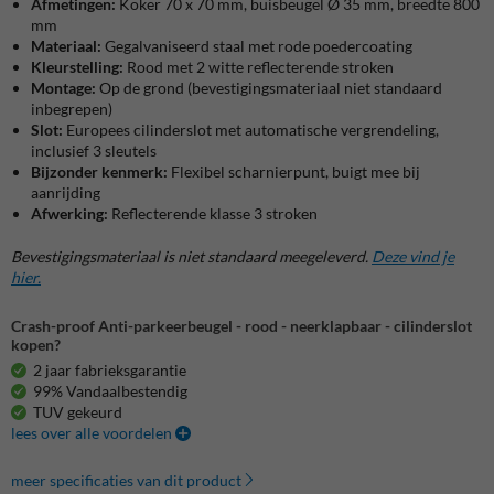
Afmetingen:
Koker 70 x 70 mm, buisbeugel Ø 35 mm, breedte 800
mm
Materiaal:
Gegalvaniseerd staal met rode poedercoating
Kleurstelling:
Rood met 2 witte reflecterende stroken
Montage:
Op de grond (bevestigingsmateriaal niet standaard
inbegrepen)
Slot:
Europees cilinderslot met automatische vergrendeling,
inclusief 3 sleutels
Bijzonder kenmerk:
Flexibel scharnierpunt, buigt mee bij
aanrijding
Afwerking:
Reflecterende klasse 3 stroken
Bevestigingsmateriaal is niet standaard meegeleverd.
Deze vind je
hier.
Crash-proof Anti-parkeerbeugel - rood - neerklapbaar - cilinderslot
kopen?
2 jaar fabrieksgarantie
99% Vandaalbestendig
TUV gekeurd
lees over alle voordelen
meer specificaties van dit product