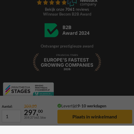
Bekijk onze
7061
reviews
Winnaar Becom B2B Award
Ontvanger prestigieuze award
Levertijd:
9-10 werkdagen
303,20
Aantal:
297,
00
359,37
incl. btw
© 2026 TrafficSupply. Alle rechten voorbehouden.