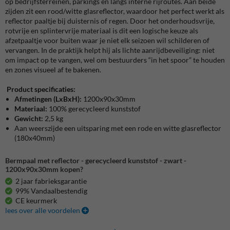
op bedrijfsterreinen, parkings en langs interne rijroutes. Aan beide
zijden zit een rood/witte glasreflector, waardoor het perfect werkt als
reflector paaltje bij duisternis of regen. Door het onderhoudsvrije,
rotvrije en splintervrije materiaal is dit een logische keuze als
afzetpaaltje voor buiten waar je niet elk seizoen wil schilderen of
vervangen. In de praktijk helpt hij als lichte aanrijdbeveiliging: niet
om impact op te vangen, wel om bestuurders “in het spoor” te houden
en zones visueel af te bakenen.
Product specificaties:
Afmetingen (LxBxH):
1200x90x30mm
Materiaal:
100% gerecycleerd kunststof
Gewicht:
2,5 kg
Aan weerszijde een uitsparing met een rode en witte glasreflector
(180x40mm)
Bermpaal met reflector - gerecycleerd kunststof - zwart -
1200x90x30mm kopen?
2 jaar fabrieksgarantie
99% Vandaalbestendig
CE keurmerk
lees over alle voordelen