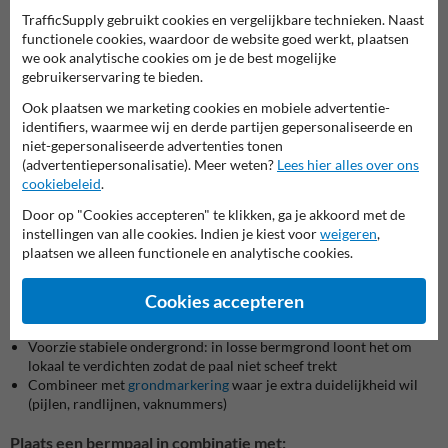
Als je vooral de rand wil markeren (berm, groenstrook,
TrafficSupply gebruikt cookies en vergelijkbare technieken. Naast
boordsteen) en niet fysiek wil blokkeren
functionele cookies, waardoor de website goed werkt, plaatsen
Als je ’s nachts zichtbaarheid nodig hebt: reflector paaltje met
we ook analytische cookies om je de best mogelijke
glasreflector aan beide zijden
gebruikerservaring te bieden.
Als je snel en onderhoudsvrij wil werken met afzetpaaltjes voor
Ook plaatsen we marketing cookies en mobiele advertentie-
buiten (rotvrij, splintervrij)
identifiers, waarmee wij en derde partijen gepersonaliseerde en
Als je interne routes als aanrijdbeveiliging in een magazijn-
niet-gepersonaliseerde advertenties tonen
omgeving wil verduidelijken (rijlijn/voetgangerszone), zonder
(advertentiepersonalisatie). Meer weten?
Lees hier alles over ons
zware impactoplossing te plaatsen
cookiebeleid
.
Als tijdelijke herinrichting of uitbreidingen op de parking vaak
gebeuren en je flexibel wil blijven
Door op "Cookies accepteren" te klikken, ga je akkoord met de
instellingen van alle cookies. Indien je kiest voor
weigeren
,
Plaatsing die in de praktijk wel werkt
plaatsen we alleen functionele en analytische cookies.
Zet ze in een logisch volgorde (consistent afstand) in bochten en
bij versmallingen
Cookies accepteren
Plaats net buiten de bandensporen, zodat je niet voortdurend
tikken krijgt door manoeuvres
Voorzie stabiele ondergrond: in losse bermgrond loont het om
lokaal te verdichten zodat de paal niet scheef trekt
Combineer met
grondmarkering
waar je extra duidelijkheid wil
(pijlen, randlijnen, vaknummers)
Plaats een bermpaal in combinatie met: