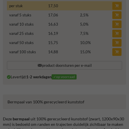
per stuk
17,50
vanaf 5 stuks
17,06
2,5
%
vanaf 10 stuks
16,63
5,0
%
vanaf 25 stuks
16,19
7,5
%
vanaf 50 stuks
15,75
10,0
%
vanaf 100 stuks
14,88
15,0
%
product doorsturen per e-mail
Levertijd:
1-2 werkdagen
✓op voorraad
Bermpaal van 100% gerecycleerd kunststof
Deze
bermpaal
uit 100% gerecycleerd kunststof (zwart, 1200x90x30
mm) is bedoeld om randen en trajecten duidelijk zichtbaar te maken