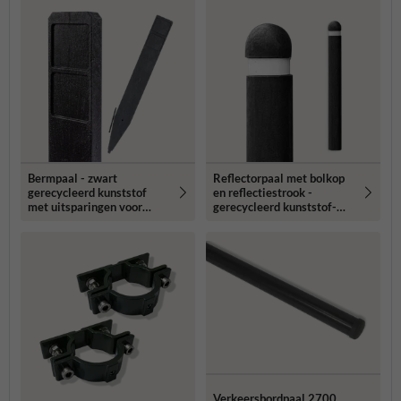
Bermpaal - zwart
Reflectorpaal met bolkop
gerecycleerd kunststof
en reflectiestrook -
met uitsparingen voor
gerecycleerd kunststof-
routebordjes -
Ø135x1400mm
1250x150x40mm
Verkeersbordpaal 2700