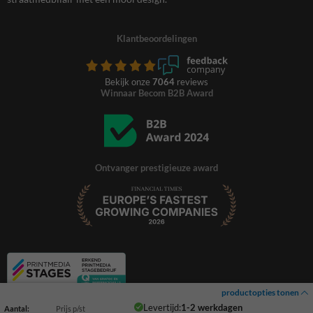
Klantbeoordelingen
Bekijk onze
7064
reviews
Winnaar Becom B2B Award
Ontvanger prestigieuze award
productopties tonen
Levertijd:
1-2 werkdagen
Aantal:
Prijs p/st