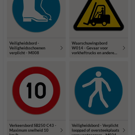
Veiligheidsbord -
Waarschuwingsbord
Veiligheidsschoenen
W014 - Gevaar voor
verplicht - M008
vorkheftrucks en andere
industriële voertuigen
Verkeersbord SB250 C43 -
Veiligheidsbord - Verplicht
Maximum snelheid 10
looppad of oversteekplaats
km/h
voor voetgangers - M024