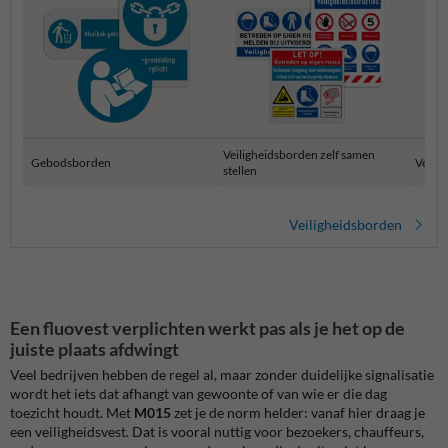
Veiligheidsborden zelf samen
Gebodsborden
Verza
stellen
Veiligheidsborden
Een fluovest verplichten werkt pas als je het op de
juiste plaats afdwingt
Veel bedrijven hebben de regel al, maar zonder duidelijke signalisatie
wordt het iets dat afhangt van gewoonte of van wie er die dag
toezicht houdt. Met
M015
zet je de norm helder: vanaf hier draag je
een veiligheidsvest. Dat is vooral nuttig voor bezoekers, chauffeurs,