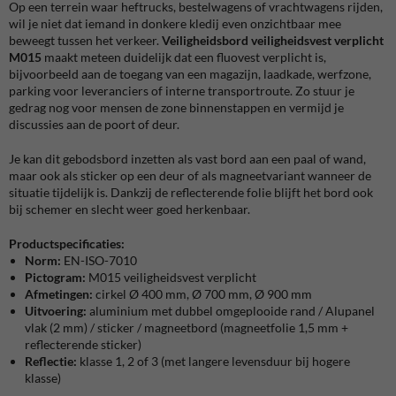
Op een terrein waar heftrucks, bestelwagens of vrachtwagens rijden,
wil je niet dat iemand in donkere kledij even onzichtbaar mee
beweegt tussen het verkeer.
Veiligheidsbord veiligheidsvest verplicht
M015
maakt meteen duidelijk dat een fluovest verplicht is,
bijvoorbeeld aan de toegang van een magazijn, laadkade, werfzone,
parking voor leveranciers of interne transportroute. Zo stuur je
gedrag nog voor mensen de zone binnenstappen en vermijd je
discussies aan de poort of deur.
Je kan dit gebodsbord inzetten als vast bord aan een paal of wand,
maar ook als sticker op een deur of als magneetvariant wanneer de
situatie tijdelijk is. Dankzij de reflecterende folie blijft het bord ook
bij schemer en slecht weer goed herkenbaar.
Productspecificaties:
Norm:
EN-ISO-7010
Pictogram:
M015 veiligheidsvest verplicht
Afmetingen:
cirkel
Ø 400 mm, Ø 700 mm, Ø 900 mm
Uitvoering:
aluminium met dubbel omgeplooide rand / Alupanel
vlak (2 mm) / sticker / magneetbord (magneetfolie 1,5 mm +
reflecterende sticker)
Reflectie:
klasse 1, 2 of 3 (met langere levensduur bij hogere
klasse)