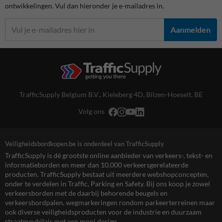
ontwikkelingen. Vul dan hieronder je e-mailadres in.
Aanmelden
TrafficSupply Belgium B.V.,
Kieleberg 4D
,
Bilzen-Hoeselt, BE
Volg ons
Veiligheidsbordkopen.be is onderdeel van TrafficSupply
TrafficSupply is dé grootste online aanbieder van verkeers-, tekst- en
informatieborden en meer dan 10.000 verkeersgerelateerde
producten. TrafficSupply bestaat uit meerdere webshopconcepten,
onder te verdelen in Traffic, Parking en Safety. Bij ons koop je zowel
verkeersborden met de daarbij behorende beugels en
verkeersbordpalen, wegmarkeringen rondom parkeerterreinen maar
ook diverse veiligheidsproducten voor de industrie en duurzaam
straatmeubilair met een mooi design.