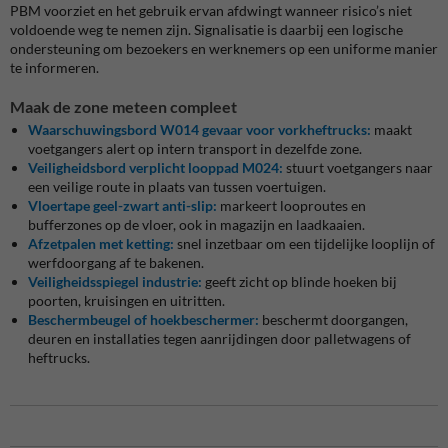
PBM voorziet en het gebruik ervan afdwingt wanneer risico’s niet
voldoende weg te nemen zijn. Signalisatie is daarbij een logische
ondersteuning om bezoekers en werknemers op een uniforme manier
te informeren.
Maak de zone meteen compleet
Waarschuwingsbord W014 gevaar voor vorkheftrucks:
maakt
voetgangers alert op intern transport in dezelfde zone.
Veiligheidsbord verplicht looppad M024:
stuurt voetgangers naar
een veilige route in plaats van tussen voertuigen.
Vloertape geel-zwart anti-slip:
markeert looproutes en
bufferzones op de vloer, ook in magazijn en laadkaaien.
Afzetpalen met ketting:
snel inzetbaar om een tijdelijke looplijn of
werfdoorgang af te bakenen.
Veiligheidsspiegel industrie:
geeft zicht op blinde hoeken bij
poorten, kruisingen en uitritten.
Beschermbeugel of hoekbeschermer:
beschermt doorgangen,
deuren en installaties tegen aanrijdingen door palletwagens of
heftrucks.