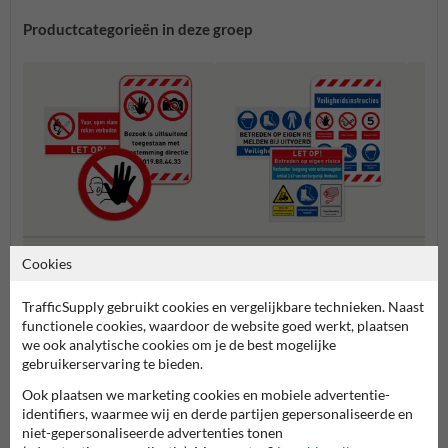
Productcategorieën in deze groep
Veiligheidsborden zelf samen
Verbodsborden
Verza
Cookies
stellen
TrafficSupply gebruikt cookies en vergelijkbare technieken. Naast
Veiligheidsborden
functionele cookies, waardoor de website goed werkt, plaatsen
we ook analytische cookies om je de best mogelijke
gebruikerservaring te bieden.
Ook plaatsen we marketing cookies en mobiele advertentie-
identifiers, waarmee wij en derde partijen gepersonaliseerde en
niet-gepersonaliseerde advertenties tonen