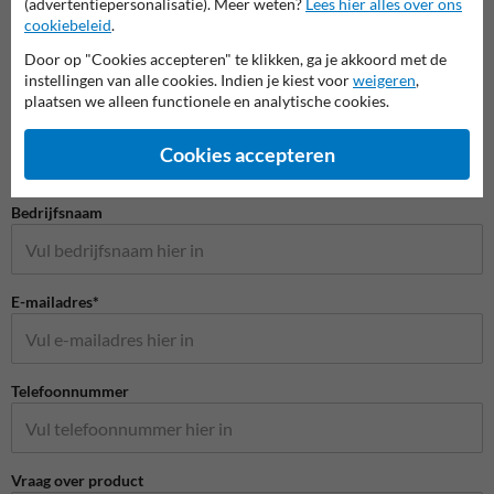
(advertentiepersonalisatie). Meer weten?
Lees hier alles over ons
cookiebeleid
.
Door op "Cookies accepteren" te klikken, ga je akkoord met de
instellingen van alle cookies. Indien je kiest voor
weigeren
,
Stel je vraag aan Veiligheidsbordkopen.be
plaatsen we alleen functionele en analytische cookies.
Naam*
Cookies accepteren
Bedrijfsnaam
E-mailadres*
Telefoonnummer
Vraag over product