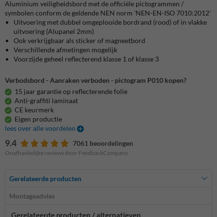
Aluminium veiligheidsbord met de officiële pictogrammen /
symbolen conform de geldende NEN norm 'NEN-EN-ISO 7010:2012'
Uitvoering met dubbel omgeplooide bordrand (rood) of in vlakke
uitvoering (Alupanel 2mm)
Ook verkrijgbaar als sticker of magneetbord
Verschillende afmetingen mogelijk
Voorzijde geheel reflecterend klasse 1 of klasse 3
Verbodsbord - Aanraken verboden - pictogram P010 kopen?
15 jaar garantie op reflecterende folie
Anti-graffiti laminaat
CE keurmerk
Eigen productie
lees over alle voordelen
9.4
7061 beoordelingen
Onafhankelijke reviews door FeedbackCompany
Gerelateerde producten
Montageadvies
Gerelateerde producten / alternatieven