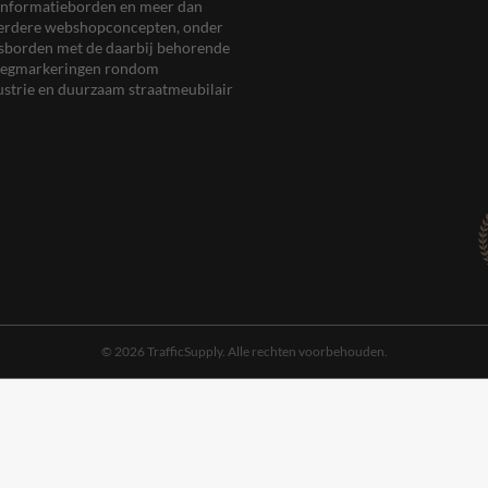
en informatieborden en meer dan
meerdere webshopconcepten, onder
eersborden met de daarbij behorende
, wegmarkeringen rondom
ustrie en duurzaam straatmeubilair
© 2026 TrafficSupply. Alle rechten voorbehouden.