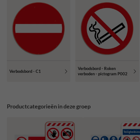
Verbodsbord - Roken
Verbodsbord - C1
verboden - pictogram P002
Productcategorieën in deze groep