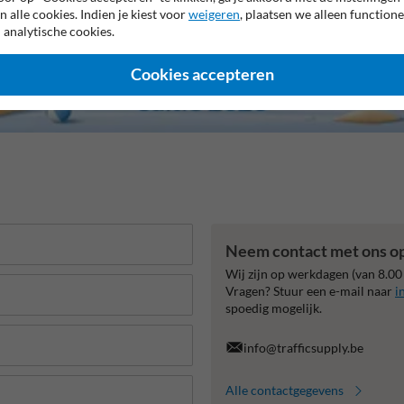
n alle cookies. Indien je kiest voor
weigeren
, plaatsen we alleen functione
 analytische cookies.
Cookies accepteren
Neem contact met ons o
Wij zijn op werkdagen (van 8.00
Vragen? Stuur een e-mail naar
i
spoedig mogelijk.
info@trafficsupply.be
Alle contactgegevens