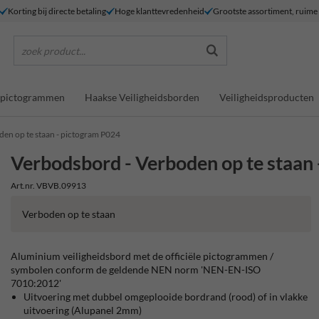
Korting bij directe betaling
Hoge klanttevredenheid
Grootste assortiment, ruim
zoek product...
dspictogrammen
Haakse Veiligheidsborden
Veiligheidsproducten
en op te staan - pictogram P024
Verbodsbord - Verboden op te staan
Art.nr. VBVB.09913
Verboden op te staan
Aluminium veiligheidsbord met de officiële pictogrammen /
symbolen conform de geldende NEN norm 'NEN-EN-ISO
7010:2012'
Uitvoering met dubbel omgeplooide bordrand (rood) of in vlakke
uitvoering (Alupanel 2mm)