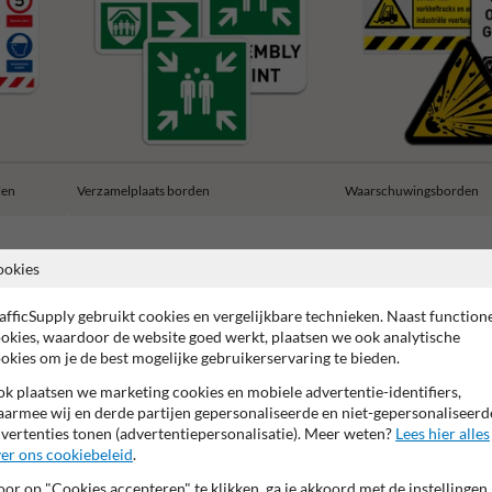
len
Verzamelplaats borden
Waarschuwingsborden
ookies
afficSupply gebruikt cookies en vergelijkbare technieken. Naast function
okies, waardoor de website goed werkt, plaatsen we ook analytische
ar garantie op reflecterende folie
Anti-graffiti laminaat
CE 
okies om je de best mogelijke gebruikerservaring te bieden.
k plaatsen we marketing cookies en mobiele advertentie-identifiers,
armee wij en derde partijen gepersonaliseerde en niet-gepersonaliseerd
vertenties tonen (advertentiepersonalisatie). Meer weten?
Lees hier alles
er ons cookiebeleid
.
or op "Cookies accepteren" te klikken, ga je akkoord met de instellingen