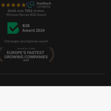
Bekijk onze
7062
reviews
Winnaar Becom B2B Award
Ontvanger prestigieuze award