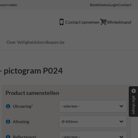
e voorraden
Bestelstatus
Login
Contact
Contact opnemen
Winkelmand
Over Veiligheidsbordkopen.be
 - pictogram P024
Product samenstellen
alle shops
Uitvoering*
Afmeting
Reflecterend