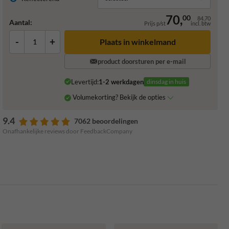
70,
00
84,70
Aantal:
Prijs p/st
incl. btw
-
+
Plaats in winkelmand
product doorsturen per e-mail
Levertijd:
1-2 werkdagen
dinsdag in huis
Volumekorting? Bekijk de opties
9.4
7062 beoordelingen
Onafhankelijke reviews door FeedbackCompany