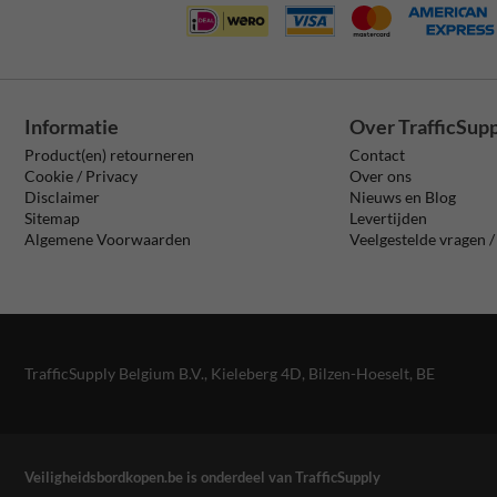
Informatie
Over TrafficSup
Product(en) retourneren
Contact
Cookie / Privacy
Over ons
Disclaimer
Nieuws en Blog
Sitemap
Levertijden
Algemene Voorwaarden
Veelgestelde vragen 
TrafficSupply Belgium B.V.,
Kieleberg 4D
,
Bilzen-Hoeselt, BE
Veiligheidsbordkopen.be is onderdeel van TrafficSupply