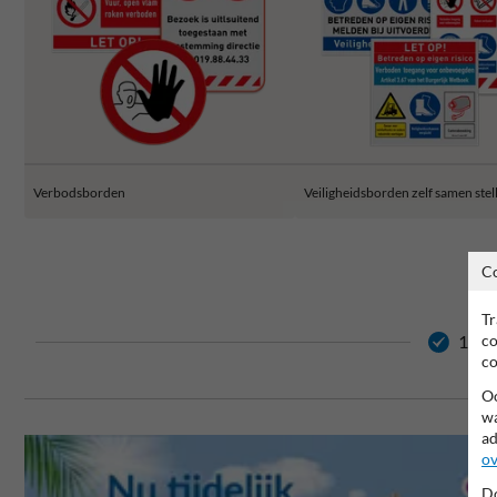
Verbodsborden
Veiligheidsborden zelf samen stel
C
Tr
co
15 ja
co
Oo
wa
ad
ov
Do