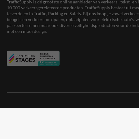
TrafficSupply is dé grootste online aanbieder van verkeers-, tekst- 
10.000 verkeersgerelateerde producten. TrafficSupply bestaat uit 
te verdelen in Traffic, Parking en Safety. Bij ons koop je zowel verk
beugels en verkeersbordpalen, oplaadpalen voor elektrische auto’s
parkeerterreinen maar ook diverse veiligheidsproducten voor de ind
met een mooi design.