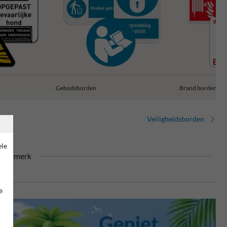
Gebodsborden
Brand borden
Veiligheidsborden
ele
keurmerk
e