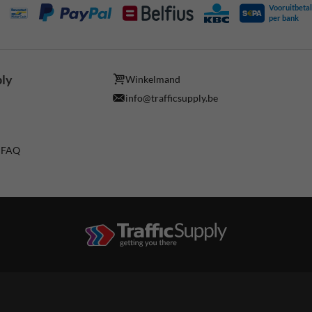
Vooruitbetal
per bank
ply
Winkelmand
info@trafficsupply.be
/ FAQ