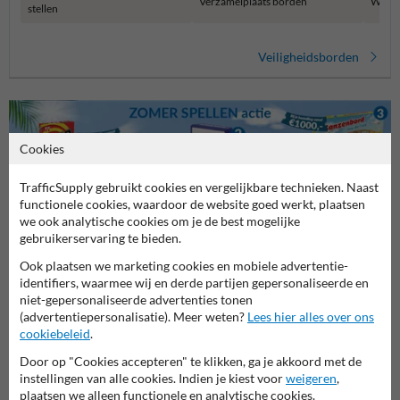
Verzamelplaats borden
Waars
stellen
Veiligheidsborden
Cookies
TrafficSupply gebruikt cookies en vergelijkbare technieken. Naast
functionele cookies, waardoor de website goed werkt, plaatsen
we ook analytische cookies om je de best mogelijke
gebruikerservaring te bieden.
Stel je vraag aan Veiligheidsbordkopen.be
Ook plaatsen we marketing cookies en mobiele advertentie-
Naam*
identifiers, waarmee wij en derde partijen gepersonaliseerde en
niet-gepersonaliseerde advertenties tonen
(advertentiepersonalisatie). Meer weten?
Lees hier alles over ons
cookiebeleid
.
Bedrijfsnaam
Door op "Cookies accepteren" te klikken, ga je akkoord met de
instellingen van alle cookies. Indien je kiest voor
weigeren
,
plaatsen we alleen functionele en analytische cookies.