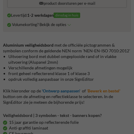
product doorsturen per e-mail
Levertijd:
1-2 werkdagen
dinsdag in huis
Volumekorting? Bekijk de opties
Aluminium veiligheidsbord
met de officiële pictogrammen &
symbolen conform de geldende NEN norm 'NEN-EN-ISO 7010:2012'
Uitvoering bord met dubbel omgeplooide rand of in vlakke
uitvoering (Alupanel 2mm)
Verschillende afmetingen mogelijk
front geheel reflecterend klasse 1 of klasse 3
opdruk volledig aanpasbaar in onze SignEditor
Klik hieronder op de
'Ontwerp aanpassen'
of
'
Bewerk en bestel'
button om de afmeting en reflectieklasse te selecteren. In de
SignEditor zie je meteen de bijhorende prijs!
Veiligheidsbord | 3 symbolen - tekst - banners kopen?
15 jaar garantie op reflecterende folie
Anti-graffiti laminaat
CE keurmerk