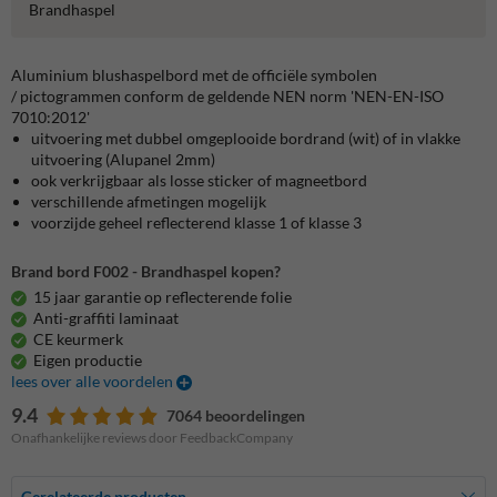
Brandhaspel
Aluminium blushaspelbord met de officiële symbolen
/ pictogrammen conform de geldende NEN norm 'NEN-EN-ISO
7010:2012'
uitvoering met dubbel omgeplooide bordrand (wit) of in vlakke
uitvoering (Alupanel 2mm)
ook verkrijgbaar als losse sticker of magneetbord
verschillende afmetingen mogelijk
voorzijde geheel reflecterend klasse 1 of klasse 3
Brand bord F002 - Brandhaspel kopen?
15 jaar garantie op reflecterende folie
Anti-graffiti laminaat
CE keurmerk
Eigen productie
lees over alle voordelen
9.4
7064 beoordelingen
Onafhankelijke reviews door FeedbackCompany
Gerelateerde producten