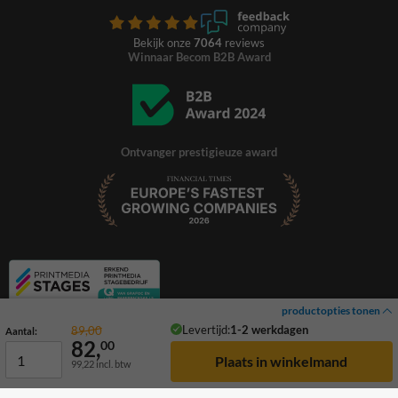
Bekijk onze
7064
reviews
Winnaar Becom B2B Award
Ontvanger prestigieuze award
productopties tonen
Levertijd:
1-2 werkdagen
89,00
Aantal:
82,
00
99,22
incl. btw
© 2026 TrafficSupply. Alle rechten voorbehouden.