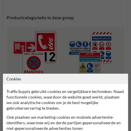
Productcategorieën in deze groep
Cookies
Veiligheidsborden zelf samen
Brand borden
Verza
stellen
TrafficSupply gebruikt cookies en vergelijkbare technieken. Naast
functionele cookies, waardoor de website goed werkt, plaatsen
we ook analytische cookies om je de best mogelijke
Veiligheidsborden
gebruikerservaring te bieden.
Ook plaatsen we marketing cookies en mobiele advertentie-
identifiers, waarmee wij en derde partijen gepersonaliseerde en
niet-gepersonaliseerde advertenties tonen