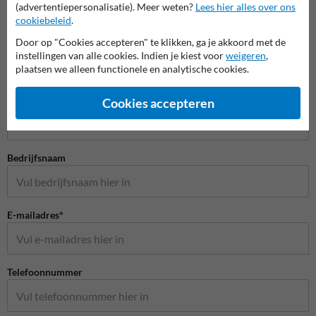
(advertentiepersonalisatie). Meer weten?
Lees hier alles over ons
cookiebeleid
.
Door op "Cookies accepteren" te klikken, ga je akkoord met de
instellingen van alle cookies. Indien je kiest voor
weigeren
,
plaatsen we alleen functionele en analytische cookies.
Stel je vraag aan Veiligheidsbordkopen.be
Naam*
Cookies accepteren
Bedrijfsnaam
E-mailadres*
Telefoonnummer