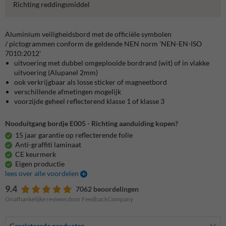
Richting reddingsmiddel
Aluminium veiligheidsbord met de officiële symbolen
/ pictogrammen conform de geldende NEN norm 'NEN-EN-ISO
7010:2012'
uitvoering met dubbel omgeplooide bordrand (wit) of in vlakke
uitvoering (Alupanel 2mm)
ook verkrijgbaar als losse sticker of magneetbord
verschillende afmetingen mogelijk
voorzijde geheel reflecterend klasse 1 of klasse 3
Nooduitgang bordje E005 - Richting aanduiding kopen?
15 jaar garantie op reflecterende folie
Anti-graffiti laminaat
CE keurmerk
Eigen productie
lees over alle voordelen
9.4
7062 beoordelingen
Onafhankelijke reviews door FeedbackCompany
Gerelateerde producten