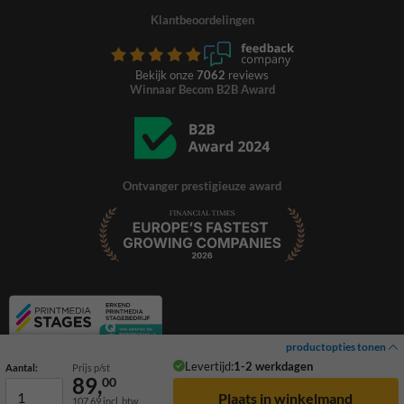
Klantbeoordelingen
Bekijk onze
7062
reviews
Winnaar Becom B2B Award
Ontvanger prestigieuze award
productopties tonen
Levertijd:
1-2 werkdagen
Aantal:
Prijs p/st
89,
00
107,69
incl. btw
© 2026 TrafficSupply. Alle rechten voorbehouden.