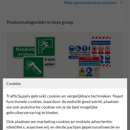
Meer gerelateerde producten
Productcategorieën in deze groep
Cookies
Nooduitgang / Vluchtroute
Veiligheidsborden zelf samen
Verza
bordjes
stellen
TrafficSupply gebruikt cookies en vergelijkbare technieken. Naast
functionele cookies, waardoor de website goed werkt, plaatsen
we ook analytische cookies om je de best mogelijke
Veiligheidsborden
gebruikerservaring te bieden.
Ook plaatsen we marketing cookies en mobiele advertentie-
identifiers, waarmee wij en derde partijen gepersonaliseerde en