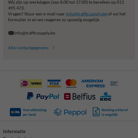
Wij zijn op werkdagen (van 8.00 tot 17.00) te bereiken op 011
495 473.
Vragen? Stuur een e-mail naar
info@trafficsupply.be
of vul het
formulier in en we reageren zo spoedig mogelijk.
info@trafficsupply.be
Alle contactgegevens
Vooruitbetaling
Betaling achteraf
per bank
is mogelijk
Informatie