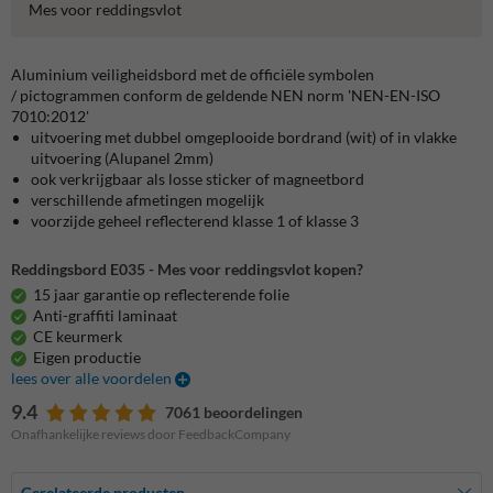
Mes voor reddingsvlot
Aluminium veiligheidsbord met de officiële symbolen
/ pictogrammen conform de geldende NEN norm 'NEN-EN-ISO
7010:2012'
uitvoering met dubbel omgeplooide bordrand (wit) of in vlakke
uitvoering (Alupanel 2mm)
ook verkrijgbaar als losse sticker of magneetbord
verschillende afmetingen mogelijk
voorzijde geheel reflecterend klasse 1 of klasse 3
Reddingsbord E035 - Mes voor reddingsvlot kopen?
15 jaar garantie op reflecterende folie
Anti-graffiti laminaat
CE keurmerk
Eigen productie
lees over alle voordelen
9.4
7061 beoordelingen
Onafhankelijke reviews door FeedbackCompany
Gerelateerde producten