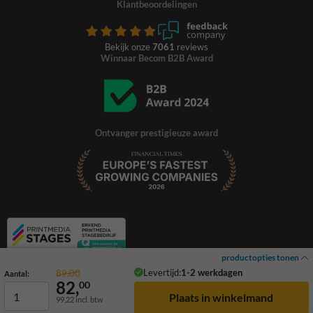
Klantbeoordelingen
Bekijk onze
7061
reviews
Winnaar Becom B2B Award
Ontvanger prestigieuze award
productopties tonen
Levertijd:
1-2 werkdagen
89,00
Aantal:
82,
00
99,22
incl. btw
© 2026 TrafficSupply. Alle rechten voorbehouden.