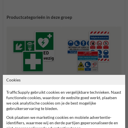
Productcategorieën in deze groep
Cookies
Veiligheidsborden zelf samen
Reddingsborden
Verza
stellen
TrafficSupply gebruikt cookies en vergelijkbare technieken. Naast
functionele cookies, waardoor de website goed werkt, plaatsen
Veiligheidsborden
we ook analytische cookies om je de best mogelijke
gebruikerservaring te bieden.
Ook plaatsen we marketing cookies en mobiele advertentie-
identifiers, waarmee wij en derde partijen gepersonaliseerde en