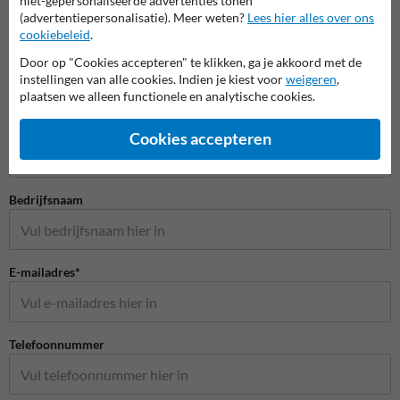
niet-gepersonaliseerde advertenties tonen
(advertentiepersonalisatie). Meer weten?
Lees hier alles over ons
cookiebeleid
.
Door op "Cookies accepteren" te klikken, ga je akkoord met de
instellingen van alle cookies. Indien je kiest voor
weigeren
,
plaatsen we alleen functionele en analytische cookies.
Stel je vraag aan Veiligheidsbordkopen.be
Naam*
Cookies accepteren
Bedrijfsnaam
E-mailadres*
Telefoonnummer