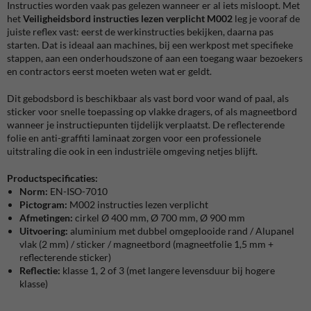
Instructies worden vaak pas gelezen wanneer er al iets misloopt. Met
het
Veiligheidsbord instructies lezen verplicht M002
leg je vooraf de
juiste reflex vast: eerst de werkinstructies bekijken, daarna pas
starten. Dat is ideaal aan machines, bij een werkpost met specifieke
stappen, aan een onderhoudszone of aan een toegang waar bezoekers
en contractors eerst moeten weten wat er geldt.
Dit gebodsbord is beschikbaar als vast bord voor wand of paal, als
sticker voor snelle toepassing op vlakke dragers, of als magneetbord
wanneer je instructiepunten tijdelijk verplaatst. De reflecterende
folie en anti-graffiti laminaat zorgen voor een professionele
uitstraling die ook in een industriële omgeving netjes blijft.
Productspecificaties:
Norm:
EN-ISO-7010
Pictogram:
M002 instructies lezen verplicht
Afmetingen:
cirkel
Ø 400 mm, Ø 700 mm, Ø 900 mm
Uitvoering:
aluminium met dubbel omgeplooide rand / Alupanel
vlak (2 mm) / sticker / magneetbord (magneetfolie 1,5 mm +
reflecterende sticker)
Reflectie:
klasse 1, 2 of 3 (met langere levensduur bij hogere
klasse)