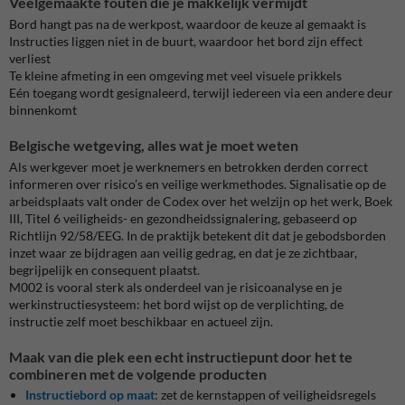
Veelgemaakte fouten die je makkelijk vermijdt
Bord hangt pas na de werkpost, waardoor de keuze al gemaakt is
Instructies liggen niet in de buurt, waardoor het bord zijn effect
verliest
Te kleine afmeting in een omgeving met veel visuele prikkels
Eén toegang wordt gesignaleerd, terwijl iedereen via een andere deur
binnenkomt
Belgische wetgeving, alles wat je moet weten
Als werkgever moet je werknemers en betrokken derden correct
informeren over risico’s en veilige werkmethodes. Signalisatie op de
arbeidsplaats valt onder de Codex over het welzijn op het werk, Boek
III, Titel 6 veiligheids- en gezondheidssignalering, gebaseerd op
Richtlijn 92/58/EEG. In de praktijk betekent dit dat je gebodsborden
inzet waar ze bijdragen aan veilig gedrag, en dat je ze zichtbaar,
begrijpelijk en consequent plaatst.
M002 is vooral sterk als onderdeel van je risicoanalyse en je
werkinstructiesysteem: het bord wijst op de verplichting, de
instructie zelf moet beschikbaar en actueel zijn.
Maak van die plek een echt instructiepunt door het te
combineren met de volgende producten
Instructiebord op maat
: zet de kernstappen of veiligheidsregels