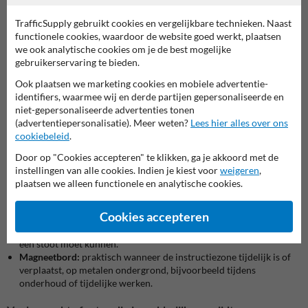
reflectieklasse de veiligere keuze.
Ø 400 mm
past goed aan machines, deuren en compacte
TrafficSupply gebruikt cookies en vergelijkbare technieken. Naast
toegangspunten waar je dichtbij passeert.
functionele cookies, waardoor de website goed werkt, plaatsen
Ø 700 mm
is een sterke standaard voor doorgangen, werkzones en
we ook analytische cookies om je de best mogelijke
hallen met veel beweging.
gebruikerservaring te bieden.
Ø 900 mm
kies je wanneer je het bord al van ver wil zien,
bijvoorbeeld aan een brede doorgang, poort of in een drukke
Ook plaatsen we marketing cookies en mobiele advertentie-
productieomgeving.
identifiers, waarmee wij en derde partijen gepersonaliseerde en
niet-gepersonaliseerde advertenties tonen
Welke uitvoering past bij jouw locatie
(advertentiepersonalisatie). Meer weten?
Lees hier alles over ons
cookiebeleid
.
Sticker
: handig op vlakke ondergronden zoals machinepanelen,
deuren, kasten of instructiedragers wanneer je snel wil werken
Door op "Cookies accepteren" te klikken, ga je akkoord met de
zonder te boren.
instellingen van alle cookies. Indien je kiest voor
weigeren
,
Alupanel vlak 2 mm
: een nette, vlakke oplossing voor vaste
plaatsen we alleen functionele en analytische cookies.
montage op wand of dragerplaat, ideaal voor instructiepunten
waar je een strak resultaat wil.
Cookies accepteren
Aluminium met dubbel omgeplooide rand:
de stevigste keuze voor
buitengebruik, montage op paal of plekken waar het bord tegen
een stoot moet kunnen.
Magneetbord:
praktisch wanneer de instructiezone tijdelijk is of
verplaatst, op metalen ondergrond, bijvoorbeeld tijdens
onderhoud of tijdelijke werken.