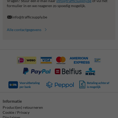
Vragen? Stuur een e-mail naar
info@trafficsupply.be
of vul het
formulier in en we reageren zo spoedig mogelijk.
info@trafficsupply.be
Alle contactgegevens
Vooruitbetaling
Betaling achteraf
per bank
is mogelijk
Informatie
Product(en) retourneren
Cookie / Privacy
Disclaimer